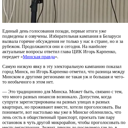
Единый день голосования позади, первые итоги уже
подведены и озвучены. Избирательная кампания в Беларуси
вызвала горячие обсуждения не только у нас в стране, но и за
рубежом. Продолжаются они и сегодня. На наиболее
актуальные вопросы ответил глава ЦИК Игорь Карпенко,
передает «
Минская правда
«.
Самую низкую явку в эту электоральную кампанию показал
город Минск, но Игорь Карпенко отметил, что разница между
Минском и другими регионами не такая уж и большая и чего-
то необычного в этом нет.
— Это традиционно для Минска. Может быть, связано с тем,
что много разных нюансов возникало. Допустим, когда
супруги зарегистрированы на разных улицах в разных
квартирах, но проживают вместе, хотели проголосовать. Вы
понимаете, вот настолько мы уже в Минске обленились, что
лень сесть в общественный транспорт, проехать там пару
остановок в чуть другой микрорайон, чтобы проголосовать по
месту регистрации. Значит, тянули до последнего где-то, в