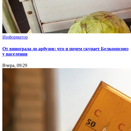
Информатор
От винограда до арбузов: что и почем скупает Белкоопсоюз
у населения
Вчера, 09:29