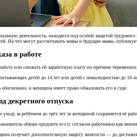
ьную деятельность, находятся под особой защитой трудового за
тей. На что могут рассчитывать мамы и будущие мамы, публику
аза в работе
аботу или снижать ей заработную плату по причине беременности
питывающих детей до 14 лет или детей с инвалидностью до 18 ле
 обосновано, и женщина имеет право обжаловать его в суде.
од декретного отпуска
 уходу за ребёнком до трёх лет за женщиной сохраняется её рабо
 наниматель обязан продлить его (с согласия работника) как мин
нщина получает дополнительную защиту занятости — до достижен