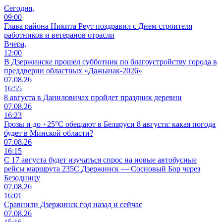
Сегодня,
09:00
Глава района Никита Реут поздравил с Днем строителя
работников и ветеранов отрасли
Вчера,
12:00
В Дзержинске прошел субботник по благоустройству города в
преддверии областных «Дажынак-2026»
07.08.26
16:55
8 августа в Даниловичах пройдет праздник деревни
07.08.26
16:23
Грозы и до +25°С обещают в Беларуси 8 августа: какая погода
будет в Минской области?
07.08.26
16:15
С 17 августа будет изучаться спрос на новые автобусные
рейсы маршрута 235С Дзержинск — Сосновый Бор через
Безодницу
07.08.26
16:01
Сравнили Дзержинск год назад и сейчас
07.08.26