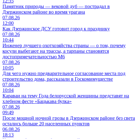
12:35
Памятник природы — вековой дуб — пострадал в
Дзержинском районе во время урагана
07.08.26
12:00
Как Дзержинское ДСУ готовит город к празднику
07.08.26
10:44
Инженер лучшего охотхозяйства страны — о том, почему
косули выбегают на трассы, а тарпаны становятся
достопримечательностью М6
07.08.26
10:05
Для чего нужно предварительное согласование места под
строительство дома, рассказали в Госкомимуществе
07.08.26
10:04
Караваи на тему Года белорусской женщины представят на
хлебном фесте «Бацькава булка»
07.08.26
09:49
После мощной ночной грозы в Дзержинском районе без света
остались больше 20 населенных пунктов
06.08.26
18:13