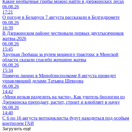
Какие необычные грибы можно найти в дзержинских лесах
06.08.26
17:21
О погоде в Беларуси 7 августа рассказали в Белгидромете
06.08.26
16:39
В Дзержинском районе чествовали первых двухтысячников
жатвы-2026
06.08.26
15:45
Хрупкая Любаша за рулем мощного трактора: в Минской
области сказали спасибо женщине жатвы
06.08.26
15:34
Прямую линию в Миноблисполкоме 8 августа проведет
управляющий делами Татьяна Шевцова
06.08.26
14:42
«Меня нельзя разделить на части». Как учитель биологии из
Дзержинска преподает, растит, строит и влюбляет в науку
06.08.26
14:40
С 6 по 16 августа мотоциклисты будут находиться под особым
контролем ГАИ
Загрузить ещё