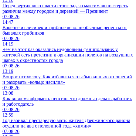
15:16
Перед вертикалью власти стоит задача максимально стереть
различия между городом и деревней — Президент
07.08.26
14:47
Варенье из лисичек и грибное лечо: необычные рецепты от
бывалых грибников
07.08.26
14:19
Чем на этот раз оказались недовольны фанипольчане: у
жителей есть претензии к организации полетов на воздушных
шарах в окрестностях города
07.08.26
13:19
Вопрос психологу. Как избавиться от абьюзивных отношений
и разорвать «кольцо насилия»
07.08.26
13:08
Как вовремя оформить пенсию: что должны сделать работник
и работодатель
07.08.26
12:59
Год избивал престарелую мать: жителя Дзержинского района
осудили на два с половиной года «химии»
07.08.26