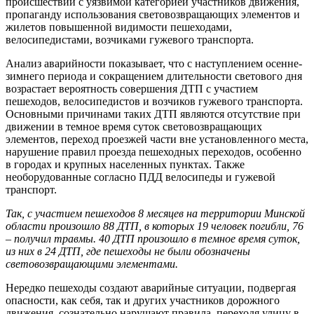
происшествий с уязвимой категорией участников движения,
пропаганду использования световозвращающих элементов и
жилетов повышенной видимости пешеходами,
велосипедистами, возчиками гужевого транспорта.
Анализ аварийности показывает, что с наступлением осенне-
зимнего периода и сокращением длительности светового дня
возрастает вероятность совершения ДТП с участием
пешеходов, велосипедистов и возчиков гужевого транспорта.
Основными причинами таких ДТП являются отсутствие при
движении в темное время суток световозвращающих
элементов, переход проезжей части вне установленного места,
нарушение правил проезда пешеходных переходов, особенно
в городах и крупных населенных пунктах. Также
необорудованные согласно ПДД велосипеды и гужевой
транспорт.
Так, с участием пешеходов 8 месяцев на территории Минской
области произошло 88 ДТП, в которых 19 человек погибли, 76
– получил травмы. 40 ДТП произошло в темное время суток,
из них в 24 ДТП, где пешеходы не были обозначены
световозвращающими элементами.
Нередко пешеходы создают аварийные ситуации, подвергая
опасности, как себя, так и других участников дорожного
движения, сознательно нарушают правила, переходя улицу в