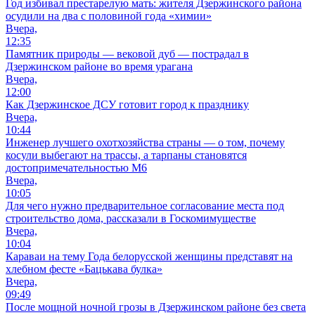
Год избивал престарелую мать: жителя Дзержинского района
осудили на два с половиной года «химии»
Вчера,
12:35
Памятник природы — вековой дуб — пострадал в
Дзержинском районе во время урагана
Вчера,
12:00
Как Дзержинское ДСУ готовит город к празднику
Вчера,
10:44
Инженер лучшего охотхозяйства страны — о том, почему
косули выбегают на трассы, а тарпаны становятся
достопримечательностью М6
Вчера,
10:05
Для чего нужно предварительное согласование места под
строительство дома, рассказали в Госкомимуществе
Вчера,
10:04
Караваи на тему Года белорусской женщины представят на
хлебном фесте «Бацькава булка»
Вчера,
09:49
После мощной ночной грозы в Дзержинском районе без света