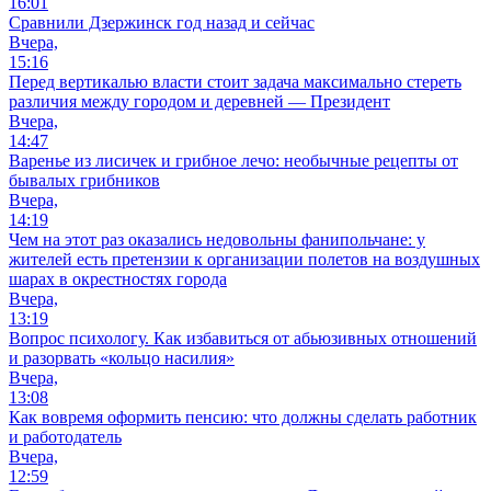
16:01
Сравнили Дзержинск год назад и сейчас
Вчера,
15:16
Перед вертикалью власти стоит задача максимально стереть
различия между городом и деревней — Президент
Вчера,
14:47
Варенье из лисичек и грибное лечо: необычные рецепты от
бывалых грибников
Вчера,
14:19
Чем на этот раз оказались недовольны фанипольчане: у
жителей есть претензии к организации полетов на воздушных
шарах в окрестностях города
Вчера,
13:19
Вопрос психологу. Как избавиться от абьюзивных отношений
и разорвать «кольцо насилия»
Вчера,
13:08
Как вовремя оформить пенсию: что должны сделать работник
и работодатель
Вчера,
12:59