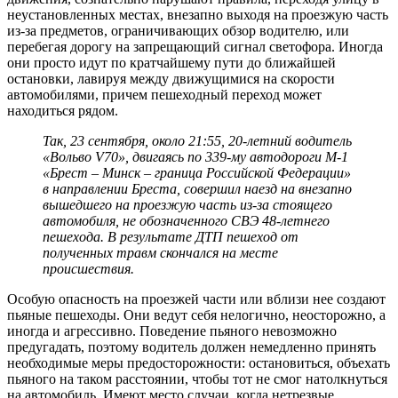
неустановленных местах, внезапно выходя на проезжую часть
из-за предметов, ограничивающих обзор водителю, или
перебегая дорогу на запрещающий сигнал светофора. Иногда
они просто идут по кратчайшему пути до ближайшей
остановки, лавируя между движущимися на скорости
автомобилями, причем пешеходный переход может
находиться рядом.
Так, 23 сентября, около 21:55, 20-летний водитель
«Вольво V70», двигаясь по 339-му автодороги М-1
«Брест – Минск – граница Российской Федерации»
в направлении Бреста, совершил наезд на внезапно
вышедшего на проезжую часть из-за стоящего
автомобиля, не обозначенного СВЭ 48-летнего
пешехода. В результате ДТП пешеход от
полученных травм скончался на месте
происшествия.
Особую опасность на проезжей части или вблизи нее создают
пьяные пешеходы. Они ведут себя нелогично, неосторожно, а
иногда и агрессивно. Поведение пьяного невозможно
предугадать, поэтому водитель должен немедленно принять
необходимые меры предосторожности: остановиться, объехать
пьяного на таком расстоянии, чтобы тот не смог натолкнуться
на автомобиль. Имеют место случаи, когда нетрезвые