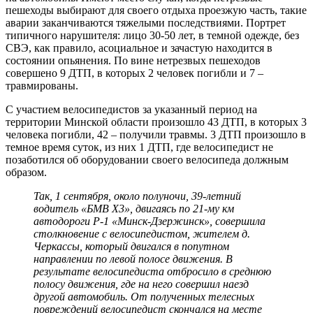
пешеходы выбирают для своего отдыха проезжую часть, такие
аварии заканчиваются тяжелыми последствиями. Портрет
типичного нарушителя: лицо 30-50 лет, в темной одежде, без
СВЭ, как правило, асоциальное и зачастую находится в
состоянии опьянения. По вине нетрезвых пешеходов
совершено 9 ДТП, в которых 2 человек погибли и 7 –
травмированы.
С участием велосипедистов за указанный период на
территории Минской области произошло 43 ДТП, в которых 3
человека погибли, 42 – получили травмы. 3 ДТП произошло в
темное время суток, из них 1 ДТП, где велосипедист не
позаботился об оборудовании своего велосипеда должным
образом.
Так, 1 сентября, около полуночи, 39-летний
водитель «БМВ Х3», двигаясь по 21-му км
автодороги Р-1 «Минск-Дзержинск», совершила
столкновение с велосипедистом, жителем д.
Черкассы, который двигался в попутном
направлении по левой полосе движения. В
результате велосипедиста отбросило в среднюю
полосу движения, где на него совершил наезд
другой автомобиль. От полученных телесных
повреждений велосипедист скончался на месте