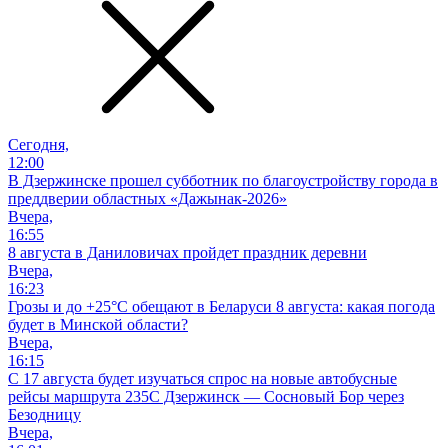
Сегодня,
12:00
В Дзержинске прошел субботник по благоустройству города в
преддверии областных «Дажынак-2026»
Вчера,
16:55
8 августа в Даниловичах пройдет праздник деревни
Вчера,
16:23
Грозы и до +25°С обещают в Беларуси 8 августа: какая погода
будет в Минской области?
Вчера,
16:15
С 17 августа будет изучаться спрос на новые автобусные
рейсы маршрута 235С Дзержинск — Сосновый Бор через
Безодницу
Вчера,