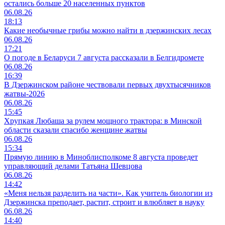
остались больше 20 населенных пунктов
06.08.26
18:13
Какие необычные грибы можно найти в дзержинских лесах
06.08.26
17:21
О погоде в Беларуси 7 августа рассказали в Белгидромете
06.08.26
16:39
В Дзержинском районе чествовали первых двухтысячников
жатвы-2026
06.08.26
15:45
Хрупкая Любаша за рулем мощного трактора: в Минской
области сказали спасибо женщине жатвы
06.08.26
15:34
Прямую линию в Миноблисполкоме 8 августа проведет
управляющий делами Татьяна Шевцова
06.08.26
14:42
«Меня нельзя разделить на части». Как учитель биологии из
Дзержинска преподает, растит, строит и влюбляет в науку
06.08.26
14:40