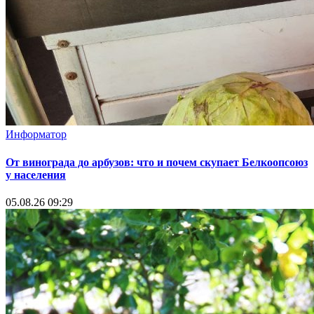
Информатор
От винограда до арбузов: что и почем скупает Белкоопсоюз
у населения
05.08.26 09:29