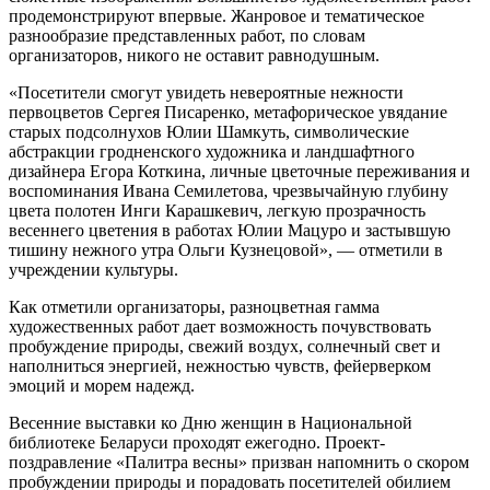
продемонстрируют впервые. Жанровое и тематическое
разнообразие представленных работ, по словам
организаторов, никого не оставит равнодушным.
«Посетители смогут увидеть невероятные нежности
первоцветов Сергея Писаренко, метафорическое увядание
старых подсолнухов Юлии Шамкуть, символические
абстракции гродненского художника и ландшафтного
дизайнера Егора Коткина, личные цветочные переживания и
воспоминания Ивана Семилетова, чрезвычайную глубину
цвета полотен Инги Карашкевич, легкую прозрачность
весеннего цветения в работах Юлии Мацуро и застывшую
тишину нежного утра Ольги Кузнецовой», — отметили в
учреждении культуры.
Как отметили организаторы, разноцветная гамма
художественных работ дает возможность почувствовать
пробуждение природы, свежий воздух, солнечный свет и
наполниться энергией, нежностью чувств, фейерверком
эмоций и морем надежд.
Весенние выставки ко Дню женщин в Национальной
библиотеке Беларуси проходят ежегодно. Проект-
поздравление «Палитра весны» призван напомнить о скором
пробуждении природы и порадовать посетителей обилием