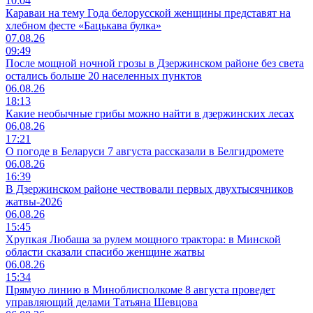
10:04
Караваи на тему Года белорусской женщины представят на
хлебном фесте «Бацькава булка»
07.08.26
09:49
После мощной ночной грозы в Дзержинском районе без света
остались больше 20 населенных пунктов
06.08.26
18:13
Какие необычные грибы можно найти в дзержинских лесах
06.08.26
17:21
О погоде в Беларуси 7 августа рассказали в Белгидромете
06.08.26
16:39
В Дзержинском районе чествовали первых двухтысячников
жатвы-2026
06.08.26
15:45
Хрупкая Любаша за рулем мощного трактора: в Минской
области сказали спасибо женщине жатвы
06.08.26
15:34
Прямую линию в Миноблисполкоме 8 августа проведет
управляющий делами Татьяна Шевцова