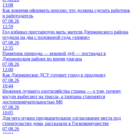
13:08
Как вовремя оформить пенсию: что должны сделать работник
и работодатель
07.08.26
12:59
Год избивал престарелую мать: жителя Дзержинского района
осудили на два с половиной года «химии»
07.08.26
12:35
Памятник природы — вековой дуб — пострадал в
Дзержинском районе во время урагана
07.08.26
12:00
Как Дзержинское ДСУ готовит город к празднику
07.08.26
10:44
Инженер лучшего охотхозяйства страны — о том, почему
косули выбегают на трассы, а тарпаны становятся
достопримечательностью М6
07.08.26
10:05
Для чего нужно предварительное согласование места под
строительство дома, рассказали в Госкомимуществе
07.08.26