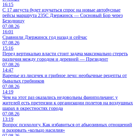
16:15
С 17 августа будет изучаться спрос на новые автобусные
рейсы маршрута 235С Дзержинск — Сосновый Бор через
Безодницу
07.08.26
16:01
Сравнили Дзержинск год назад и сейчас
07.08.26
15:16
Перед вертикалью власти стоит задача максимально стереть
различия между городом и деревней — Президент
07.08.26
14:47
Варенье из лисичек и грибное лечо: необычные рецепты от
бывалых грибников
07.08.26
14:19
Чем на этот раз оказались недовольны фанипольчане: у
жителей есть претензии к организации полетов на воздушных
шарах в окрестностях города
07.08.26
13:19
Вопрос психологу. Как избавиться от абьюзивных отношений
и разорвать «кольцо насилия»
07.08.26