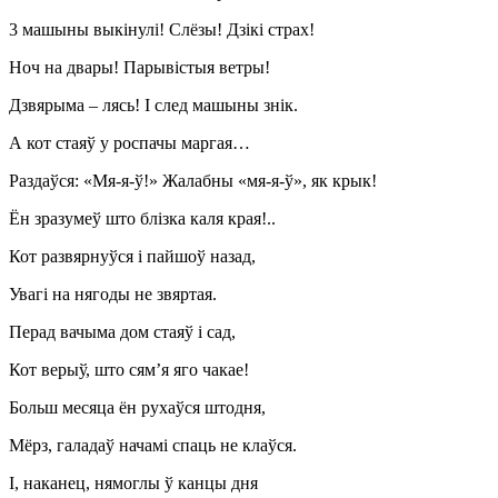
3 машыны выкінулі! Слёзы! Дзікі страх!
Ноч на двары! Парывістыя ветры!
Дзвярыма – лясь! I след машыны знік.
А кот стаяў у роспачы маргая…
Раздаўся: «Мя-я-ў!» Жалабны «мя-я-ў», як крык!
Ён зразумеў што блізка каля края!..
Кот развярнуўся і пайшоў назад,
Увагі на нягоды не звяртая.
Перад вачыма дом стаяў і сад,
Кот верыў, што сям’я яго чакае!
Больш месяца ён рухаўся штодня,
Мёрз, галадаў начамі спаць не клаўся.
I, наканец, нямоглы ў канцы дня