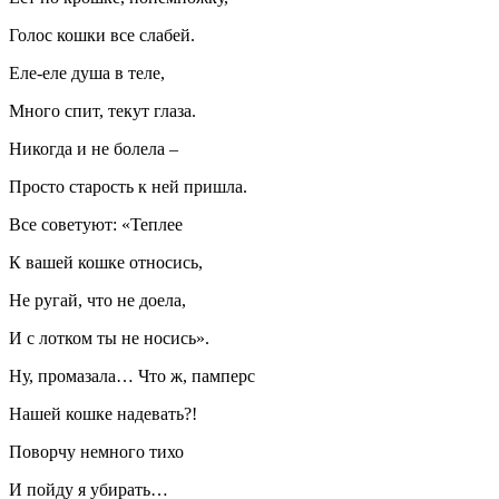
Голос кошки все слабей.
Еле-еле душа в теле,
Много спит, текут глаза.
Никогда и не болела –
Просто старость к ней пришла.
Все советуют: «Теплее
К вашей кошке относись,
Не ругай, что не доела,
И с лотком ты не носись».
Ну, промазала… Что ж, памперс
Нашей кошке надевать?!
Поворчу немного тихо
И пойду я убирать…