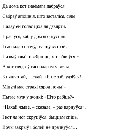
Да дома кот знаёмага дабраўся.
Сабраў апошнія, што засталіся, сілы,
Падаў ён голас ціха ля дзвярэй.
Прасіўся, каб у дом яго пусцілі.
I гаспадар пачуў, пусціў хутчэй,
Пазваў сям’ю: «Зірніце, хто з’явіўся!»
А кот глядзеў гаспадарам у вочы
3 пяшчотай, ласкай. «Я не заблудзіўся!
Мінулі мае страхі сярод ночы!»
Пытае муж у жонкі: «Што рабіць?»
«Няхай жыве, – сказала, – раз вярнуўся».
I кот ля ног скруціўся, быццам спіць,
Вочы закрыў і болей не прачнуўся…