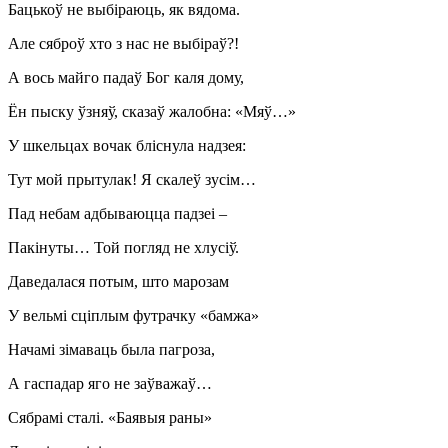
Бацькоў не выбіраюць, як вядома.
Але сяброў хто з нас не выбіраў?!
А вось майго падаў Бог каля дому,
Ён пыску ўзняў, сказаў жалобна: «Мяў…»
У шкельцах вочак бліснула надзея:
Тут мой прытулак! Я скалеў зусім…
Пад небам адбываюцца падзеі –
Пакінуты… Той погляд не хлусіў.
Даведалася потым, што марозам
У вельмі сціплым футрачку «бамжа»
Начамі зімаваць была пагроза,
А гаспадар яго не заўважаў…
Сябрамі сталі. «Баявыя раны»