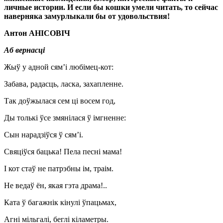
личные истории. И если бы кошки умели читать, то сейчас
наверняка замурлыкали бы от удовольствия!
Антон А
НІСОВІЧ
Аб вернасці
Жыў у адной сям’і любімец-кот:
Забава, радасць, ласка, захапленне.
Так доўжылася сем ці восем год,
Ды толькі ўсе змянілася ў імгненне:
Сын нарадзіўся ў сям’і.
Свяціўся бацька! Пела песні мама!
I кот стаў не патрэбны ім, траім.
Не ведаў ён, якая гэта драма!..
Ката ў багажнік кінулі ўпацьмах,
Агні мільгалі, беглі кіламетры.