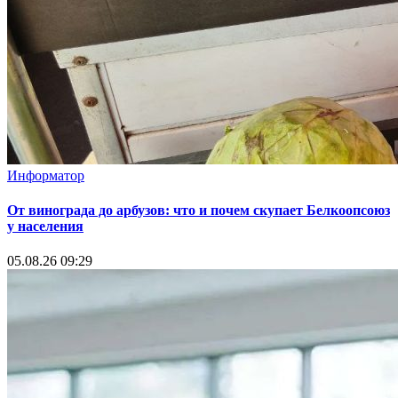
Информатор
От винограда до арбузов: что и почем скупает Белкоопсоюз
у населения
05.08.26 09:29