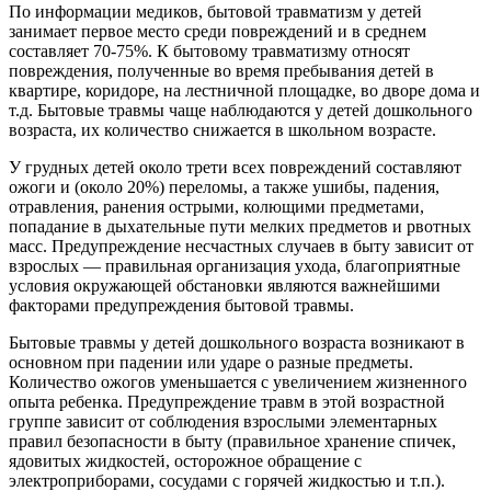
По информации медиков, бытовой травматизм у детей
занимает первое место среди повреждений и в среднем
составляет 70-75%. К бытовому травматизму относят
повреждения, полученные во время пребывания детей в
квартире, коридоре, на лестничной площадке, во дворе дома и
т.д. Бытовые травмы чаще наблюдаются у детей дошкольного
возраста, их количество снижается в школьном возрасте.
У грудных детей около трети всех повреждений составляют
ожоги и (около 20%) переломы, а также ушибы, падения,
отравления, ранения острыми, колющими предметами,
попадание в дыхательные пути мелких предметов и рвотных
масс. Предупреждение несчастных случаев в быту зависит от
взрослых — правильная организация ухода, благоприятные
условия окружающей обстановки являются важнейшими
факторами предупреждения бытовой травмы.
Бытовые травмы у детей дошкольного возраста возникают в
основном при падении или ударе о разные предметы.
Количество ожогов уменьшается с увеличением жизненного
опыта ребенка. Предупреждение травм в этой возрастной
группе зависит от соблюдения взрослыми элементарных
правил безопасности в быту (правильное хранение спичек,
ядовитых жидкостей, осторожное обращение с
электроприборами, сосудами с горячей жидкостью и т.п.).