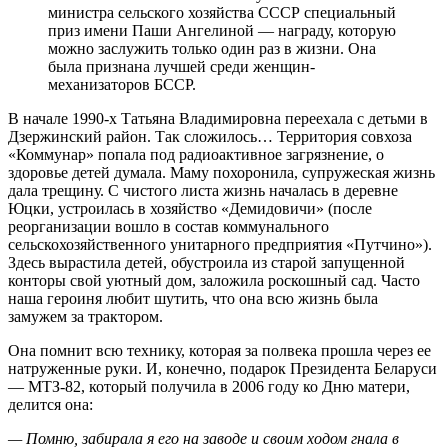
министра сельского хозяйства СССР специальный
приз имени Паши Ангелиной — награду, которую
можно заслужить только один раз в жизни. Она
была признана лучшей среди женщин-
механизаторов БССР.
В начале 1990‑х Татьяна Владимировна переехала с детьми в
Дзержинский район. Так сложилось… Территория совхоза
«Коммунар» попала под радиоактивное загрязнение, о
здоровье детей думала. Маму похоронила, супружеская жизнь
дала трещину. С чистого листа жизнь началась в деревне
Юцки, устроилась в хозяйство «Демидовичи» (после
реорганизации вошло в состав коммунального
сельскохозяйственного унитарного предприятия «Путчино»).
Здесь вырастила детей, обустроила из старой запущенной
конторы свой уютный дом, заложила роскошный сад. Часто
наша героиня любит шутить, что она всю жизнь была
замужем за трактором.
Она помнит всю технику, которая за полвека прошла через ее
натруженные руки. И, конечно, подарок Президента Беларуси
— МТЗ-82, который получила в 2006 году ко Дню матери,
делится она:
— Помню, забирала я его на заводе и своим ходом гнала в