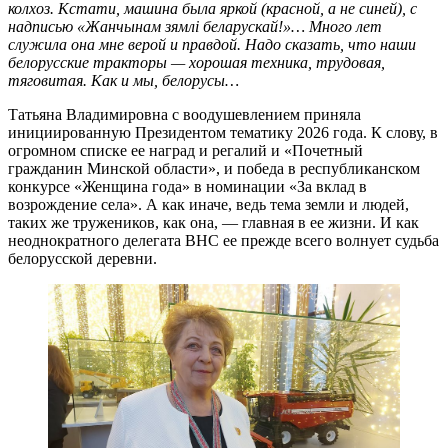
колхоз. Кстати, машина была яркой (красной, а не синей), с
надписью «Жанчынам зямлi беларускай!»… Много лет
служила она мне верой и правдой. Надо сказать, что наши
белорусские тракторы — хорошая техника, трудовая,
тяговитая. Как и мы, белорусы…
Татьяна Владимировна с воодушевлением приняла
инициированную Президентом тематику 2026 года. К слову, в
огромном списке ее наград и регалий и «Почетный
гражданин Минской области», и победа в республиканском
конкурсе «Женщина года» в номинации «За вклад в
возрождение села». А как иначе, ведь тема земли и людей,
таких же тружеников, как она, — главная в ее жизни. И как
неоднократного делегата ВНС ее прежде всего волнует судьба
белорусской деревни.