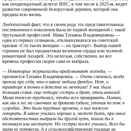
как неоднократный делегат ВНС, в том числе в 2025‑м, видит
развитие современной белорусской деревни, которой она
предана всю жизнь.
Любопытный факт, что в своем роду эта представительница
послевоенного поколения была не первой женщиной с такой
брутальной профессией. Мама Татьяны Владимировны —
одна из первых сельчанок, откликнувшихся на советский
призыв «Сто тысяч женщин — на трактор!». Выбор нашей
героини не был продиктован велением сердца или полевой
романтикой пахарей. Эта нелегкая, собственно, во все
времена профессия скорее сама ее выбрала.
— Некоторые журналисты придумывают легенды,
—
признается Татьяна Владимировна.
— Очень смеялась, когда
прочла про себя, что в школе любила футбол. Нет, о
тракторе я точно в детстве не мечтала! У нас была
большая семья: еще четыре сестры и брат, отец-инвалид.
Мама тяжело трудилась, чтобы всех прокормить. Помню,
как мы в лес на саночках за дровами ездили, утопая по пояс в
сугробах. Это были трудные времена, о них тяжело
говорить. В школе училась хорошо и, может быть, при иных
обстоятельствах выбрала бы другой путь, пошла бы в
техникум или институт. Но сестры тоже учились. Всех бы
мама не потянула. А в сельскохозяйственном училище не