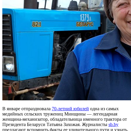
В январе отпраздновала
70‑летний юбилей
одна из самых
медийных сельских тружениц Минщины — легендарная
женщина-механизатор, обладательница именного трактора от
Президента Беларуси Татьяна Захожая. Журналисты
sb.by
предлагают вспомнить факты ее удивительного пути и узнать,