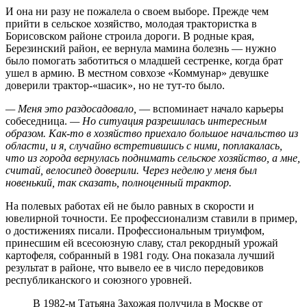
И она ни разу не пожалела о своем выборе. Прежде чем
прийти в сельское хозяйство, молодая трактористка в
Борисовском районе строила дороги. В родные края,
Березинский район, ее вернула мамина болезнь — нужно
было помогать заботиться о младшей сестренке, когда брат
ушел в армию. В местном совхозе «Коммунар» девушке
доверили трактор-«шасик», но не тут-то было.
— Меня это раздосадовало,
— вспоминает начало карьеры
собеседница.
— Но ситуация разрешилась интересным
образом. Как-то в хозяйство приехало большое начальство из
области, и я, случайно встретившись с ними, поплакалась,
что из города вернулась поднимать сельское хозяйство, а мне,
считай, велосипед доверили. Через неделю у меня был
новенький, так сказать, полноценный трактор.
На полевых работах ей не было равных в скорости и
ювелирной точности. Ее профессионализм ставили в пример,
о достижениях писали. Профессиональным триумфом,
принесшим ей всесоюзную славу, стал рекордный урожай
картофеля, собранный в 1981 году. Она показала лучший
результат в районе, что вывело ее в число передовиков
республиканского и союзного уровней.
В 1982‑м Татьяна Захожая получила в Москве от