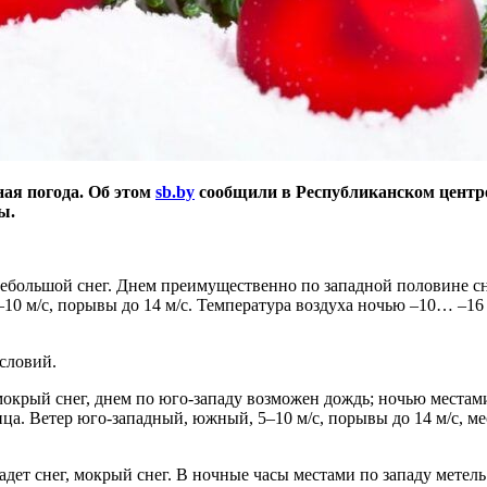
ная погода. Об этом
sb.by
сообщили в Республиканском центре
ы.
ебольшой снег. Днем преимущественно по западной половине снег
10 м/с, порывы до 14 м/с. Температура воздуха ночью –10… –16 °
словий.
 мокрый снег, днем по юго-западу возможен дождь; ночью местам
а. Ветер юго-западный, южный, 5–10 м/с, порывы до 14 м/с, мес
ет снег, мокрый снег. В ночные часы местами по западу метель