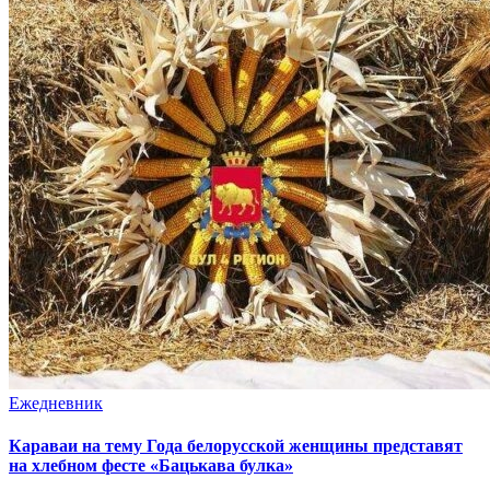
Ежедневник
Караваи на тему Года белорусской женщины представят
на хлебном фесте «Бацькава булка»