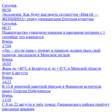
Сегодня,
08:50
Эксклюзив. Как будет выглядеть скульптура «Имя ей —
ЖЕНЩИНА» перед дзержинским Центром культуры
Сегодня,
08:37
Правительство утвердило новации в школьном питании с 1
сентября: что изменится
Вчера,
17:04
«Лес – это не парк»: почему в природе должен быть свой
порядок, рассказали в Минском лесхозе
Вчера,
16:03
Жара до +40°С в Беларуси и до +35°С в Минской области
будет 6 августа
Вчера,
14:23
В 15-й зенитной ракетной бригаде в Фаниполе встретили
икону Георгия Победоносца
Вчера,
13:19
С 8 по 22 августа в трёх точках Дзержинского района пройдут
школьные ярмарки