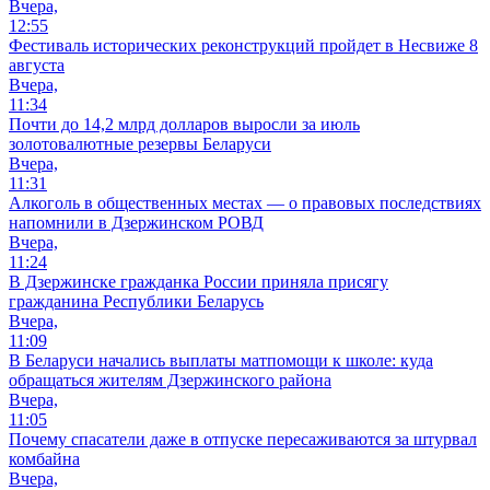
Вчера,
12:55
Фестиваль исторических реконструкций пройдет в Несвиже 8
августа
Вчера,
11:34
Почти до 14,2 млрд долларов выросли за июль
золотовалютные резервы Беларуси
Вчера,
11:31
Алкоголь в общественных местах — о правовых последствиях
напомнили в Дзержинском РОВД
Вчера,
11:24
В Дзержинске гражданка России приняла присягу
гражданина Республики Беларусь
Вчера,
11:09
В Беларуси начались выплаты матпомощи к школе: куда
обращаться жителям Дзержинского района
Вчера,
11:05
Почему спасатели даже в отпуске пересаживаются за штурвал
комбайна
Вчера,