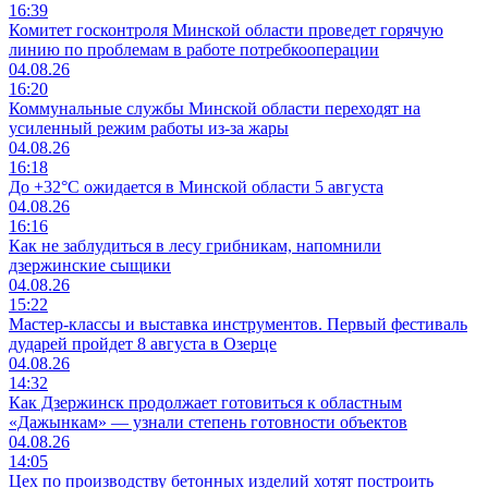
16:39
Комитет госконтроля Минской области проведет горячую
линию по проблемам в работе потребкооперации
04.08.26
16:20
Коммунальные службы Минской области переходят на
усиленный режим работы из-за жары
04.08.26
16:18
До +32°С ожидается в Минской области 5 августа
04.08.26
16:16
Как не заблудиться в лесу грибникам, напомнили
дзержинские сыщики
04.08.26
15:22
Мастер-классы и выставка инструментов. Первый фестиваль
дударей пройдет 8 августа в Озерце
04.08.26
14:32
Как Дзержинск продолжает готовиться к областным
«Дажынкам» — узнали степень готовности объектов
04.08.26
14:05
Цех по производству бетонных изделий хотят построить