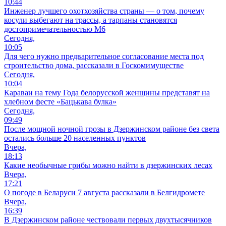
10:44
Инженер лучшего охотхозяйства страны — о том, почему
косули выбегают на трассы, а тарпаны становятся
достопримечательностью М6
Сегодня,
10:05
Для чего нужно предварительное согласование места под
строительство дома, рассказали в Госкомимуществе
Сегодня,
10:04
Караваи на тему Года белорусской женщины представят на
хлебном фесте «Бацькава булка»
Сегодня,
09:49
После мощной ночной грозы в Дзержинском районе без света
остались больше 20 населенных пунктов
Вчера,
18:13
Какие необычные грибы можно найти в дзержинских лесах
Вчера,
17:21
О погоде в Беларуси 7 августа рассказали в Белгидромете
Вчера,
16:39
В Дзержинском районе чествовали первых двухтысячников