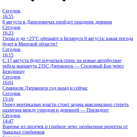
Сегодня,
16:55
8 августа в Даниловичах пройдет праздник деревни
Сегодня,
16:23
Грозы и до +25°С обещают в Беларуси 8 августа: какая погода
будет в Минской области?
Сегодня,
16:15
С 17 августа будет изучаться спрос на новые автобусные
рейсы маршрута 235С Дзержинск — Сосновый Бор через
Безодницу
Сегодня,
16:01
Сравнили Дзержинск год назад и сейчас
Сегодня,
15:16
Перед вертикалью власти стоит задача максимально стереть
различия между городом и деревней — Президент
Сегодня,
14:47
Варенье из лисичек и грибное лечо: необычные рецепты от
бывалых грибников