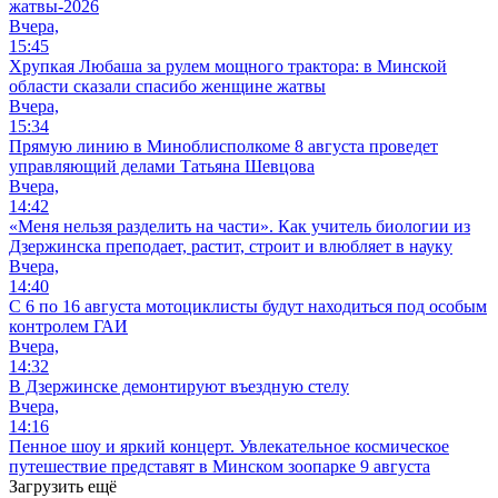
жатвы-2026
Вчера,
15:45
Хрупкая Любаша за рулем мощного трактора: в Минской
области сказали спасибо женщине жатвы
Вчера,
15:34
Прямую линию в Миноблисполкоме 8 августа проведет
управляющий делами Татьяна Шевцова
Вчера,
14:42
«Меня нельзя разделить на части». Как учитель биологии из
Дзержинска преподает, растит, строит и влюбляет в науку
Вчера,
14:40
С 6 по 16 августа мотоциклисты будут находиться под особым
контролем ГАИ
Вчера,
14:32
В Дзержинске демонтируют въездную стелу
Вчера,
14:16
Пенное шоу и яркий концерт. Увлекательное космическое
путешествие представят в Минском зоопарке 9 августа
Загрузить ещё