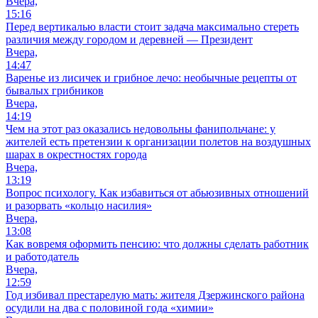
Вчера,
15:16
Перед вертикалью власти стоит задача максимально стереть
различия между городом и деревней — Президент
Вчера,
14:47
Варенье из лисичек и грибное лечо: необычные рецепты от
бывалых грибников
Вчера,
14:19
Чем на этот раз оказались недовольны фанипольчане: у
жителей есть претензии к организации полетов на воздушных
шарах в окрестностях города
Вчера,
13:19
Вопрос психологу. Как избавиться от абьюзивных отношений
и разорвать «кольцо насилия»
Вчера,
13:08
Как вовремя оформить пенсию: что должны сделать работник
и работодатель
Вчера,
12:59
Год избивал престарелую мать: жителя Дзержинского района
осудили на два с половиной года «химии»