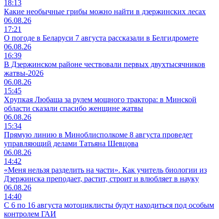
18:13
Какие необычные грибы можно найти в дзержинских лесах
06.08.26
17:21
О погоде в Беларуси 7 августа рассказали в Белгидромете
06.08.26
16:39
В Дзержинском районе чествовали первых двухтысячников
жатвы-2026
06.08.26
15:45
Хрупкая Любаша за рулем мощного трактора: в Минской
области сказали спасибо женщине жатвы
06.08.26
15:34
Прямую линию в Миноблисполкоме 8 августа проведет
управляющий делами Татьяна Шевцова
06.08.26
14:42
«Меня нельзя разделить на части». Как учитель биологии из
Дзержинска преподает, растит, строит и влюбляет в науку
06.08.26
14:40
С 6 по 16 августа мотоциклисты будут находиться под особым
контролем ГАИ