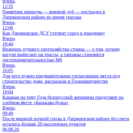
Вчера,
12:35
Памятник природы — вековой дуб — пострадал в
Дзержинском районе во время урагана
Вчера,
12:00
Как Дзержинское ДСУ готовит город к празднику
Вчера,
10:44
Инженер лучшего охотхозяйства страны — о том, почему
косули выбегают на трассы, а тарпаны становятся
достопримечательностью М6
Вчера,
10:05
Для чего нужно предварительное согласование места под
строительство дома, рассказали в Госкомимуществе
Вчера,
10:04
Караваи на тему Года белорусской женщины представят на
хлебном фесте «Бацькава булка»
Вчера,
09:49
После мощной ночной грозы в Дзержинском районе без света
остались больше 20 населенных пунктов
06.08.26