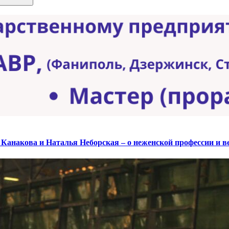
анакова и Наталья Неборская – о неженской профессии и ве