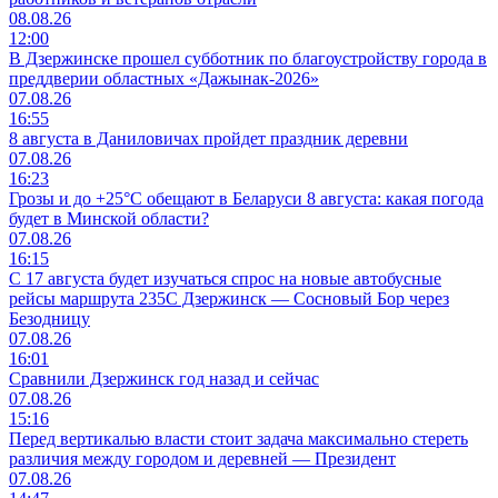
08.08.26
12:00
В Дзержинске прошел субботник по благоустройству города в
преддверии областных «Дажынак-2026»
07.08.26
16:55
8 августа в Даниловичах пройдет праздник деревни
07.08.26
16:23
Грозы и до +25°С обещают в Беларуси 8 августа: какая погода
будет в Минской области?
07.08.26
16:15
С 17 августа будет изучаться спрос на новые автобусные
рейсы маршрута 235С Дзержинск — Сосновый Бор через
Безодницу
07.08.26
16:01
Сравнили Дзержинск год назад и сейчас
07.08.26
15:16
Перед вертикалью власти стоит задача максимально стереть
различия между городом и деревней — Президент
07.08.26