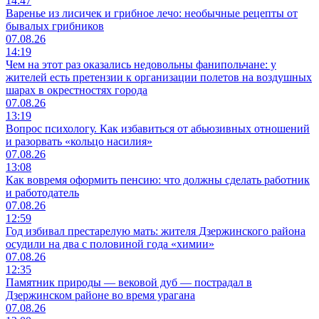
14:47
Варенье из лисичек и грибное лечо: необычные рецепты от
бывалых грибников
07.08.26
14:19
Чем на этот раз оказались недовольны фанипольчане: у
жителей есть претензии к организации полетов на воздушных
шарах в окрестностях города
07.08.26
13:19
Вопрос психологу. Как избавиться от абьюзивных отношений
и разорвать «кольцо насилия»
07.08.26
13:08
Как вовремя оформить пенсию: что должны сделать работник
и работодатель
07.08.26
12:59
Год избивал престарелую мать: жителя Дзержинского района
осудили на два с половиной года «химии»
07.08.26
12:35
Памятник природы — вековой дуб — пострадал в
Дзержинском районе во время урагана
07.08.26