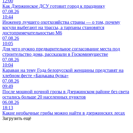
12:00
Как Дзержинское ДСУ готовит город к празднику
07.08.26
10:44
Инженер лучшего охотхозяйства страны — о том, почему
косули выбегают на трассы, а тарпаны становятся
достопримечательностью М6
07.08.26
10:05
Для чего нужно предварительное согласование места под
строительство дома, рассказали в Госкомимуществе
07.08.26
10:04
Караваи на тему Года белорусской женщины представят на
хлебном фесте «Бацькава булка»
07.08.26
09:49
После мощной ночной грозы в Дзержинском районе без света
остались больше 20 населенных пунктов
06.08.26
18:13
Какие необычные грибы можно найти в дзержинских лесах
Загрузить ещё