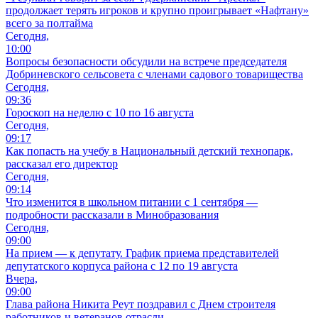
продолжает терять игроков и крупно проигрывает «Нафтану»
всего за полтайма
Сегодня,
10:00
Вопросы безопасности обсудили на встрече председателя
Добриневского сельсовета с членами садового товарищества
Сегодня,
09:36
Гороскоп на неделю с 10 по 16 августа
Сегодня,
09:17
Как попасть на учебу в Национальный детский технопарк,
рассказал его директор
Сегодня,
09:14
Что изменится в школьном питании с 1 сентября —
подробности рассказали в Минобразования
Сегодня,
09:00
На прием — к депутату. График приема представителей
депутатского корпуса района с 12 по 19 августа
Вчера,
09:00
Глава района Никита Реут поздравил с Днем строителя
работников и ветеранов отрасли