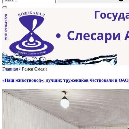
Главная
•
Раиса Смеян
«Наш животновод»: лучших тружеников чествовали в ОАО