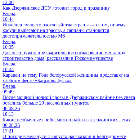
12:00
Как Дзержинское ДСУ готовит город к празднику
Вчера,
10:44
Инженер лучшего охотхозяйства страны — о том, почему
косули выбегают на трассы, а тарпаны становятся
достопримечательностью М6
Вчера,
10:05
Для чего нужно предварительное согласование места под
строительство дома, рассказали в Госкомимуществе
Вчера,
10:04
Караваи на тему Года белорусской женщины представят на
хлебном фесте «Бацькава булка»
Вчера,
09:49
После мощной ночной грозы в Дзержинском районе без света
остались больше 20 населенных пунктов
06.08.26
18:13
Какие необычные грибы можно найти в дзержинских лесах
06.08.26
17:21
О погоде в Беларуси 7 августа рассказали в Белгидромете