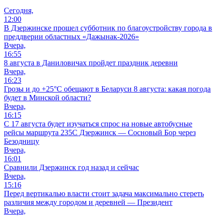
Сегодня,
12:00
В Дзержинске прошел субботник по благоустройству города в
преддверии областных «Дажынак-2026»
Вчера,
16:55
8 августа в Даниловичах пройдет праздник деревни
Вчера,
16:23
Грозы и до +25°С обещают в Беларуси 8 августа: какая погода
будет в Минской области?
Вчера,
16:15
С 17 августа будет изучаться спрос на новые автобусные
рейсы маршрута 235С Дзержинск — Сосновый Бор через
Безодницу
Вчера,
16:01
Сравнили Дзержинск год назад и сейчас
Вчера,
15:16
Перед вертикалью власти стоит задача максимально стереть
различия между городом и деревней — Президент
Вчера,