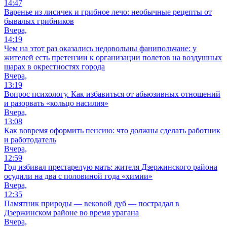
14:47
Варенье из лисичек и грибное лечо: необычные рецепты от
бывалых грибников
Вчера,
14:19
Чем на этот раз оказались недовольны фанипольчане: у
жителей есть претензии к организации полетов на воздушных
шарах в окрестностях города
Вчера,
13:19
Вопрос психологу. Как избавиться от абьюзивных отношений
и разорвать «кольцо насилия»
Вчера,
13:08
Как вовремя оформить пенсию: что должны сделать работник
и работодатель
Вчера,
12:59
Год избивал престарелую мать: жителя Дзержинского района
осудили на два с половиной года «химии»
Вчера,
12:35
Памятник природы — вековой дуб — пострадал в
Дзержинском районе во время урагана
Вчера,