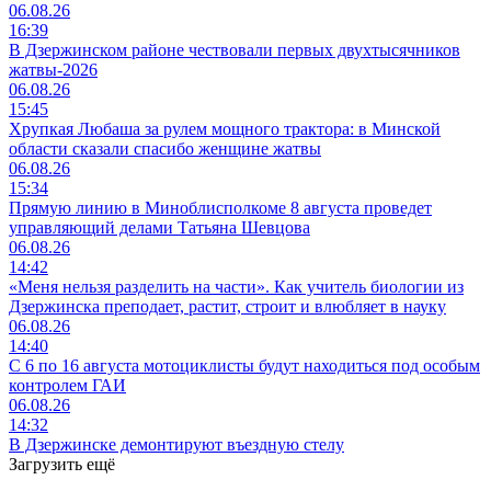
06.08.26
16:39
В Дзержинском районе чествовали первых двухтысячников
жатвы-2026
06.08.26
15:45
Хрупкая Любаша за рулем мощного трактора: в Минской
области сказали спасибо женщине жатвы
06.08.26
15:34
Прямую линию в Миноблисполкоме 8 августа проведет
управляющий делами Татьяна Шевцова
06.08.26
14:42
«Меня нельзя разделить на части». Как учитель биологии из
Дзержинска преподает, растит, строит и влюбляет в науку
06.08.26
14:40
С 6 по 16 августа мотоциклисты будут находиться под особым
контролем ГАИ
06.08.26
14:32
В Дзержинске демонтируют въездную стелу
Загрузить ещё