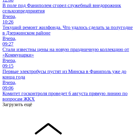
В поле под Фаниполем сгорел служебный внедорожник
сельхозпредприятия
Вчера,
10:26
Текущий ремонт жилфонда. Что удалось сделать за полугодие
в Дзержинском районе
Вчера,
09:27
Стали известны цены на новую праздничную коллекцию от
«Коммунарки»
Вчера,
09:15
Первые электробусы пустят из Минска в Фаниполь уже до
конца года
Вчера,
09:06
Комитет госконтроля проведет 6 августа прямую линию по
вопросам ЖКХ
Загрузить ещё