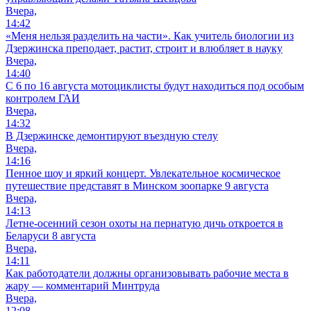
Вчера,
14:42
«Меня нельзя разделить на части». Как учитель биологии из
Дзержинска преподает, растит, строит и влюбляет в науку
Вчера,
14:40
С 6 по 16 августа мотоциклисты будут находиться под особым
контролем ГАИ
Вчера,
14:32
В Дзержинске демонтируют въездную стелу
Вчера,
14:16
Пенное шоу и яркий концерт. Увлекательное космическое
путешествие представят в Минском зоопарке 9 августа
Вчера,
14:13
Летне-осенний сезон охоты на пернатую дичь откроется в
Беларуси 8 августа
Вчера,
14:11
Как работодатели должны организовывать рабочие места в
жару — комментарий Минтруда
Вчера,
12:08