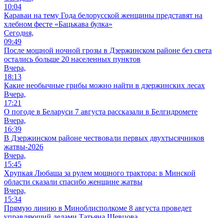
10:04
Караваи на тему Года белорусской женщины представят на
хлебном фесте «Бацькава булка»
Сегодня,
09:49
После мощной ночной грозы в Дзержинском районе без света
остались больше 20 населенных пунктов
Вчера,
18:13
Какие необычные грибы можно найти в дзержинских лесах
Вчера,
17:21
О погоде в Беларуси 7 августа рассказали в Белгидромете
Вчера,
16:39
В Дзержинском районе чествовали первых двухтысячников
жатвы-2026
Вчера,
15:45
Хрупкая Любаша за рулем мощного трактора: в Минской
области сказали спасибо женщине жатвы
Вчера,
15:34
Прямую линию в Миноблисполкоме 8 августа проведет
управляющий делами Татьяна Шевцова