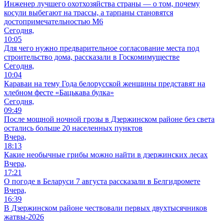
Инженер лучшего охотхозяйства страны — о том, почему
косули выбегают на трассы, а тарпаны становятся
достопримечательностью М6
Сегодня,
10:05
Для чего нужно предварительное согласование места под
строительство дома, рассказали в Госкомимуществе
Сегодня,
10:04
Караваи на тему Года белорусской женщины представят на
хлебном фесте «Бацькава булка»
Сегодня,
09:49
После мощной ночной грозы в Дзержинском районе без света
остались больше 20 населенных пунктов
Вчера,
18:13
Какие необычные грибы можно найти в дзержинских лесах
Вчера,
17:21
О погоде в Беларуси 7 августа рассказали в Белгидромете
Вчера,
16:39
В Дзержинском районе чествовали первых двухтысячников
жатвы-2026