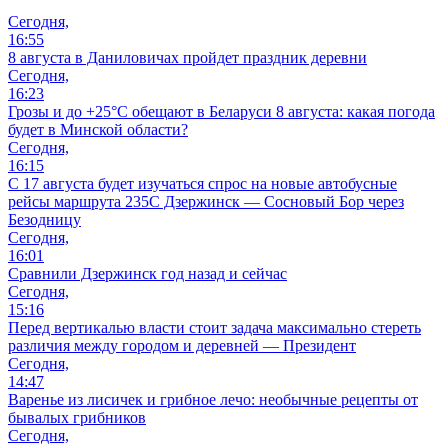
Сегодня,
16:55
8 августа в Даниловичах пройдет праздник деревни
Сегодня,
16:23
Грозы и до +25°С обещают в Беларуси 8 августа: какая погода
будет в Минской области?
Сегодня,
16:15
С 17 августа будет изучаться спрос на новые автобусные
рейсы маршрута 235С Дзержинск — Сосновый Бор через
Безодницу
Сегодня,
16:01
Сравнили Дзержинск год назад и сейчас
Сегодня,
15:16
Перед вертикалью власти стоит задача максимально стереть
различия между городом и деревней — Президент
Сегодня,
14:47
Варенье из лисичек и грибное лечо: необычные рецепты от
бывалых грибников
Сегодня,