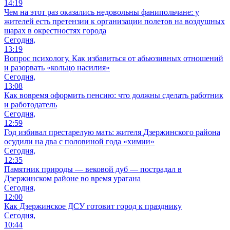
14:19
Чем на этот раз оказались недовольны фанипольчане: у
жителей есть претензии к организации полетов на воздушных
шарах в окрестностях города
Сегодня,
13:19
Вопрос психологу. Как избавиться от абьюзивных отношений
и разорвать «кольцо насилия»
Сегодня,
13:08
Как вовремя оформить пенсию: что должны сделать работник
и работодатель
Сегодня,
12:59
Год избивал престарелую мать: жителя Дзержинского района
осудили на два с половиной года «химии»
Сегодня,
12:35
Памятник природы — вековой дуб — пострадал в
Дзержинском районе во время урагана
Сегодня,
12:00
Как Дзержинское ДСУ готовит город к празднику
Сегодня,
10:44