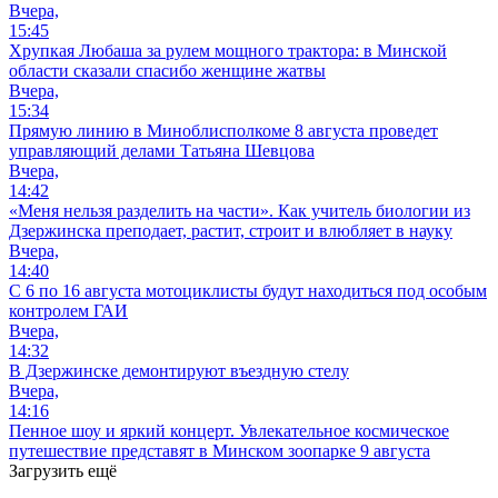
Вчера,
15:45
Хрупкая Любаша за рулем мощного трактора: в Минской
области сказали спасибо женщине жатвы
Вчера,
15:34
Прямую линию в Миноблисполкоме 8 августа проведет
управляющий делами Татьяна Шевцова
Вчера,
14:42
«Меня нельзя разделить на части». Как учитель биологии из
Дзержинска преподает, растит, строит и влюбляет в науку
Вчера,
14:40
С 6 по 16 августа мотоциклисты будут находиться под особым
контролем ГАИ
Вчера,
14:32
В Дзержинске демонтируют въездную стелу
Вчера,
14:16
Пенное шоу и яркий концерт. Увлекательное космическое
путешествие представят в Минском зоопарке 9 августа
Загрузить ещё