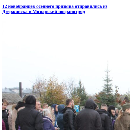
12 новобранцев осеннего призыва отправились из
Дзержинска в Мозырский погранотряд