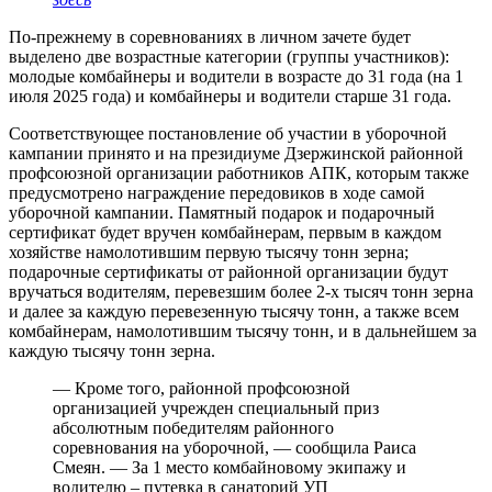
По-прежнему в соревнованиях в личном зачете будет
выделено две возрастные категории (группы участников):
молодые комбайнеры и водители в возрасте до 31 года (на 1
июля 2025 года) и комбайнеры и водители старше 31 года.
Соответствующее постановление об участии в уборочной
кампании принято и на президиуме Дзержинской районной
профсоюзной организации работников АПК, которым также
предусмотрено награждение передовиков в ходе самой
уборочной кампании. Памятный подарок и подарочный
сертификат будет вручен комбайнерам, первым в каждом
хозяйстве намолотившим первую тысячу тонн зерна;
подарочные сертификаты от районной организации будут
вручаться водителям, перевезшим более 2-х тысяч тонн зерна
и далее за каждую перевезенную тысячу тонн, а также всем
комбайнерам, намолотившим тысячу тонн, и в дальнейшем за
каждую тысячу тонн зерна.
— Кроме того, районной профсоюзной
организацией учрежден специальный приз
абсолютным победителям районного
соревнования на уборочной, — сообщила Раиса
Смеян. — За 1 место комбайновому экипажу и
водителю – путевка в санаторий УП