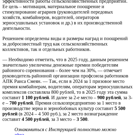
эффективности работы сельскохозяйственных предприятий.
Ее цель – мотивация, материальное поощрение и
стимулирование аграриев (руководителей передовых
хозяйств, комбайнеров, водителей, операторов
зерносушильных установок и др.) в их производственной
деятельности.
Решением определены виды и размеры наград и поощрений
за добросовестный труд как сельскохозяйственных
коллективов, так и отдельных работников.
— Необходимо отметить, что в 2025 году, данным решением
значительно увеличены денежные премии победителям
районного соревнования – более чем на 30%, — отмечает
руководитель районной организации профсоюза работников
АПК Раиса Смеян. — Так, если в 2024 за 1 призовое место
премия комбайнерам, водителям, операторам зерносушильных
комплексов составляла 800 рублей, то в 2025 году эта сумма
составит
1 100 рублей
. И далее за 2-е место –
900 рублей
, за 3-
е –
700 рублей
. Премия сельхозпредприятию за 1 место в
производстве зерна и зернобобовых культур составит
5 500
рублей
(в 2024 – 4 500 руб.), за 2 место вознаграждение
составит
4 500 рублей
, за 3 место –
3 500
.
Ознакомиться с Инструкцией полностью можно
здесь