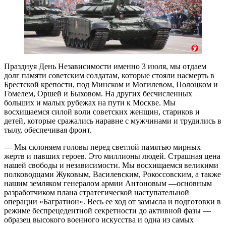
Празднуя День Независимости именно 3 июля, мы отдаем
долг памяти советским солдатам, которые стояли насмерть в
Брестской крепости, под Минском и Могилевом, Полоцком и
Гомелем, Оршей и Быховом. На других бесчисленных
больших и малых рубежах на пути к Москве. Мы
восхищаемся силой воли советских женщин, стариков и
детей, которые сражались наравне с мужчинами и трудились в
тылу, обеспечивая фронт.
— Мы склоняем головы перед светлой памятью мирных
жертв и павших героев. Это миллионы людей. Страшная цена
нашей свободы и независимости. Мы восхищаемся великими
полководцами Жуковым, Василевским, Рокоссовским, а также
нашим земляком генералом армии Антоновым —основным
разработчиком плана стратегической наступательной
операции «Багратион». Весь ее ход от замысла и подготовки в
режиме беспрецедентной секретности до активной фазы —
образец высокого военного искусства и одна из самых