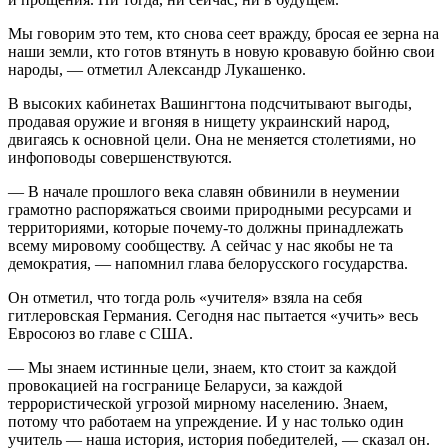
Мы говорим это тем, кто снова сеет вражду, бросая ее зерна на
наши земли, кто готов втянуть в новую кровавую бойню свои
народы, — отметил Александр Лукашенко.
В высоких кабинетах Вашингтона подсчитывают выгоды,
продавая оружие и вгоняя в нищету украинский народ,
двигаясь к основной цели. Она не меняется столетиями, но
инфоповоды совершенствуются.
— В начале прошлого века славян обвинили в неумении
грамотно распоряжаться своими природными ресурсами и
территориями, которые почему-то должны принадлежать
всему мировому сообществу. А сейчас у нас якобы не та
демократия, — напомнил глава белорусского государства.
Он отметил, что тогда роль «учителя» взяла на себя
гитлеровская Германия. Сегодня нас пытается «учить» весь
Евросоюз во главе с США.
— Мы знаем истинные цели, знаем, кто стоит за каждой
провокацией на госгранице Беларуси, за каждой
террористической угрозой мирному населению. Знаем,
потому что работаем на упреждение. И у нас только один
учитель — наша история, история победителей, — сказал он.