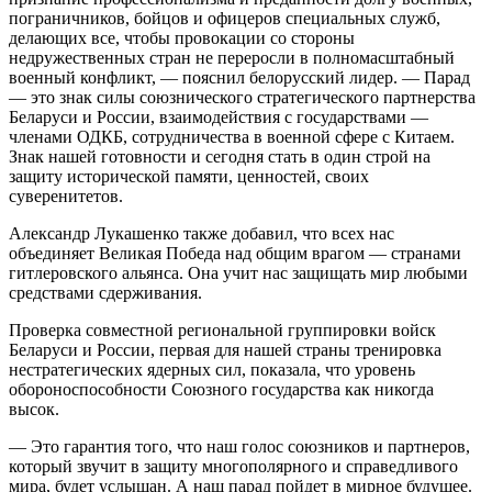
пограничников, бойцов и офицеров специальных служб,
делающих все, чтобы провокации со стороны
недружественных стран не переросли в полномасштабный
военный конфликт, — пояснил белорусский лидер. — Парад
— это знак силы союзнического стратегического партнерства
Беларуси и России, взаимодействия с государствами —
членами ОДКБ, сотрудничества в военной сфере с Китаем.
Знак нашей готовности и сегодня стать в один строй на
защиту исторической памяти, ценностей, своих
суверенитетов.
Александр Лукашенко также добавил, что всех нас
объединяет Великая Победа над общим врагом — странами
гитлеровского альянса. Она учит нас защищать мир любыми
средствами сдерживания.
Проверка совместной региональной группировки войск
Беларуси и России, первая для нашей страны тренировка
нестратегических ядерных сил, показала, что уровень
обороноспособности Союзного государства как никогда
высок.
— Это гарантия того, что наш голос союзников и партнеров,
который звучит в защиту многополярного и справедливого
мира, будет услышан. А наш парад пойдет в мирное будущее.