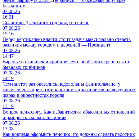
рейсы маршрута 235С Дзержинск — Сосновый Бор через
Безодницу
07.08.26
16:01
Сравнили Дзержинск год назад и сейчас
07.08.26
15:16
Перед вертикалью власти стоит задача максимально стереть
различия между городом и деревней — Президент
07.08.26
14:47
Варенье из лисичек и грибное лечо: необычные рецепты от
бывалых грибников
07.08.26
14:19
Чем на этот раз оказались недовольны фанипольчане: у
жителей есть претензии к организации полетов на воздушных
шарах в окрестностях города
07.08.26
13:19
Вопрос психологу. Как избавиться от абьюзивных отношений
и разорвать «кольцо насилия»
07.08.26
13:08
Как вовремя оформить пенсию: что должны сделать работник