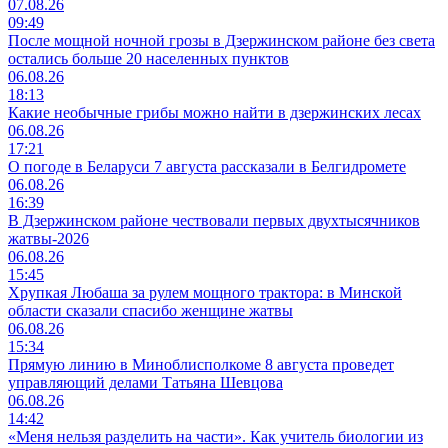
07.08.26
09:49
После мощной ночной грозы в Дзержинском районе без света
остались больше 20 населенных пунктов
06.08.26
18:13
Какие необычные грибы можно найти в дзержинских лесах
06.08.26
17:21
О погоде в Беларуси 7 августа рассказали в Белгидромете
06.08.26
16:39
В Дзержинском районе чествовали первых двухтысячников
жатвы-2026
06.08.26
15:45
Хрупкая Любаша за рулем мощного трактора: в Минской
области сказали спасибо женщине жатвы
06.08.26
15:34
Прямую линию в Миноблисполкоме 8 августа проведет
управляющий делами Татьяна Шевцова
06.08.26
14:42
«Меня нельзя разделить на части». Как учитель биологии из