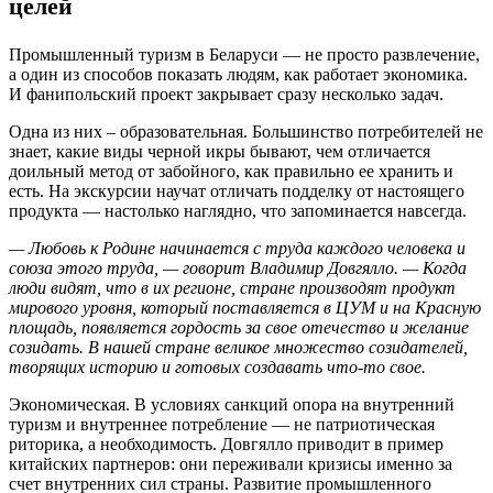
целей
Промышленный туризм в Беларуси — не просто развлечение,
а один из способов показать людям, как работает экономика.
И фанипольский проект закрывает сразу несколько задач.
Одна из них – образовательная. Большинство потребителей не
знает, какие виды черной икры бывают, чем отличается
доильный метод от забойного, как правильно ее хранить и
есть. На экскурсии научат отличать подделку от настоящего
продукта — настолько наглядно, что запоминается навсегда.
— Любовь к Родине начинается с труда каждого человека и
союза этого труда, — говорит Владимир Довгялло. — Когда
люди видят, что в их регионе, стране производят продукт
мирового уровня, который поставляется в ЦУМ и на Красную
площадь, появляется гордость за свое отечество и желание
созидать. В нашей стране великое множество созидателей,
творящих историю и готовых создавать что-то свое.
Экономическая. В условиях санкций опора на внутренний
туризм и внутреннее потребление — не патриотическая
риторика, а необходимость. Довгялло приводит в пример
китайских партнеров: они переживали кризисы именно за
счет внутренних сил страны. Развитие промышленного