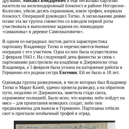
друзьями,
Михаил Бондаревич
и еще несколько партизан
налетели на железнодорожный блокпост в районе Негорелое-
Колосово, убили десять охранников, взяли трофеи, взорвали
блокпост. Операцией руководил Титко. А несколькими днями
позже эта же группа совместно со взводом первой роты
участвовала в выполнении задания по ликвидации
«самааховы» в деревне Самохваловичи».
В одном из наградных листов дается характеристика
партизану Владимиру Титко и перечисляются боевые
операции с его участием. Одна из них была осуществлена
2 февраля 1943 г. На следующий день фашисты за связь с
партизанами расстреляли на кладбище в Дзержинске отца
Владимира, а 5 февраля была угнана на каторжные работы в
Германию его родная сестра
Евгения
. Ей не было и 18 лет.
Однажды группа разведчиков, в числе которых был Владимир
Титко и Марат Казей, удачно провела разведку, а на обратном
пути, недалеко от Дзержинска, заметила стадо скота,
охраняемое полицией. Было ясно, что коровы либо пойдут на
мясо – для пропитания немецких солдат, либо они
предназначены для вывоза в Германию. Партизаны отбили
скот и пригнали необычный трофей в отряд.