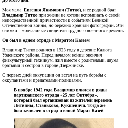
До этого дня.
Моя мама,
Евгения Якимович (Титко)
, и ее родной брат
Владимир Титко
при жизни не хотели вспоминать о своей
непосредственной причастности к событиям Великой
Отечественной войны, но бережно хранили фотографии. Эти
снимки – молчаливые свидетели трудного военного времени.
Он был в одном отряде с Маратом Казеем
Владимир Титко родился в 1923 году в деревне Калюга
Узденского района. Перед началом войны окончил
физкультурный техникум, жил вместе с родителями, двумя
братьями и сестрой в городе Дзержинске.
С первых дней оккупации он встал на путь борьбы с
оккупантами и предателями-полицаями.
В ноябре 1942 года Владимир влился в ряды
партизанского отряда «25 лет Октября»,
который был организован из жителей деревень
Литвяны, Станьково, Кукшевичи. Тогда же
был зачислен в отряд и юный Марат Казей