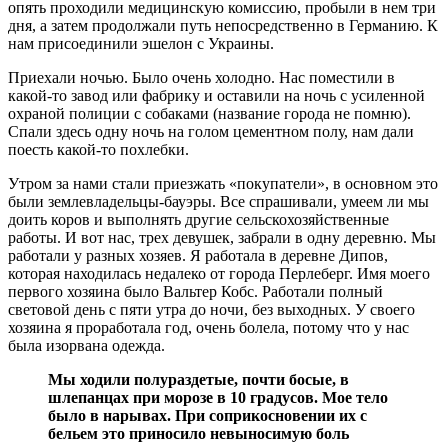
опять проходили медицинскую комиссию, пробыли в нем три
дня, а затем продолжали путь непосредственно в Германию. К
нам присоединили эшелон с Украины.
Приехали ночью. Было очень холодно. Нас поместили в
какой-то завод или фабрику и оставили на ночь с усиленной
охраной полиции с собаками (название города не помню).
Спали здесь одну ночь на голом цементном полу, нам дали
поесть какой-то похлебки.
Утром за нами стали приезжать «покупатели», в основном это
были землевладельцы-бауэры. Все спрашивали, умеем ли мы
доить коров и выполнять другие сельскохозяйственные
работы. И вот нас, трех девушек, забрали в одну деревню. Мы
работали у разных хозяев. Я работала в деревне Дипов,
которая находилась недалеко от города Перлеберг. Имя моего
первого хозяина было Вальтер Кобс. Работали полный
световой день с пяти утра до ночи, без выходных. У своего
хозяина я проработала год, очень болела, потому что у нас
была изорвана одежда.
Мы ходили полураздетые, почти босые, в
шлепанцах при морозе в 10 градусов. Мое тело
было в нарывах. При соприкосновении их с
бельем это приносило невыносимую боль