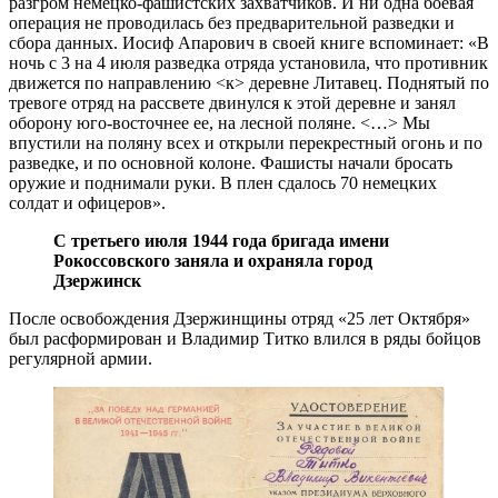
разгром немецко-фашистских захватчиков. И ни одна боевая
операция не проводилась без предварительной разведки и
сбора данных. Иосиф Апарович в своей книге вспоминает: «В
ночь с 3 на 4 июля разведка отряда установила, что противник
движется по направлению <к> деревне Литавец. Поднятый по
тревоге отряд на рассвете двинулся к этой деревне и занял
оборону юго-восточнее ее, на лесной поляне. <…> Мы
впустили на поляну всех и открыли перекрестный огонь и по
разведке, и по основной колоне. Фашисты начали бросать
оружие и поднимали руки. В плен сдалось 70 немецких
солдат и офицеров».
С третьего июля 1944 года бригада имени
Рокоссовского заняла и охраняла город
Дзержинск
После освобождения Дзержинщины отряд «25 лет Октября»
был расформирован и Владимир Титко влился в ряды бойцов
регулярной армии.