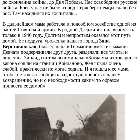
до окончания войны, до Дня Победы. Нас освободили русские
войска. Боев у нас не было, город Перлеберг немцы сдали без
боя. Там находился их госпиталь».
В дальнейшем мама работала в подсобном хозяйстве одной из
частей Советской армии. В родной Дзержинск она вернулась
только в 1946 году. Долгим и непростым оказался этот путь
домой. Ее подруга, уроженка нашего города
Зина
Верстаковская
, была угнана в Германию вместе с мамой.
Девчата поддерживали друг друга, разделяли все тяготы и
лишения. Зинаида потом вспоминала: «Когда мы из товарного
вагона сошли на станции Койданово, Женя была очень
слабой, практически не могла ходить. И я пошла к ее маме,
чтобы не только сообщить радостную новость о нашем
возвращении, но и о необходимости каким-то образом
привести ее домой».