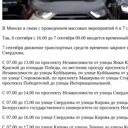
В Минске в связи с проведением массовых мероприятий 6 и 7 
Так, 6 сентября с 16.00 до 7 сентября 00.00 вводится времен
7 сентября движение транспортных средств временно закроют н
Свердлова.
С 07.00 до 13.00 по проспекту Независимости от улицы Янки 
Красной до площади Победы, по местному проезду проспекта 
Независимости до улицы Куйбышева, по улице Куйбышева от 
по улице Сторожовской, по проспекту Машерова от улицы Сто
проспекта Победителей до улицы Интернациональной.
С 07.00 до 14.00 по проспекту Независимости от улицы Сверд
С 07.00 до 15.00 по улице Свердлова от улицы Кирова до улиц
Белорусского государственного университета по проспекту Нез
С 07.00 до 16.00 по улице Свердлова от улицы Кирова до улиц
С 07.00 до 17.00 по улице Кирова от улицы Ленина до улицы 