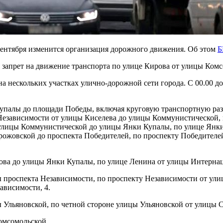
сентября изменится организация дорожного движения. Об этом
Б
ный запрет на движение транспорта по улице Кирова от улицы Ком
а нескольких участках улично-дорожной сети города. С 00.00 д
Купалы до площади Победы, включая круговую транспортную раз
Независимости от улицы Киселева до улицы Коммунистической, 
улицы Коммунистической до улицы Янки Купалы, по улице Янк
рожовской до проспекта Победителей, по проспекту Победителе
лова до улицы Янки Купалы, по улице Ленина от улицы Интерна
ы проспекта Независимости, по проспекту Независимости от ули
ависимости, 4.
ы Ульяновской, по четной стороне улицы Ульяновской от улицы 
Комсомольской.