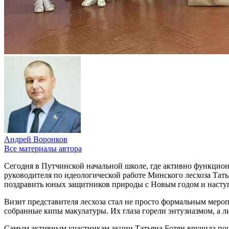
Андрей Воронков
Все материалы автора
Сегодня в Путчинской начальной школе, где активно функцион
руководителя по идеологической работе Минского лесхоза Тать
поздравить юных защитников природы с Новым годом и наст
Визит представителя лесхоза стал не просто формальным мероп
собранные кипы макулатуры. Их глаза горели энтузиазмом, а ли
Самым активным участникам акции Татьяна Ботян вручила поче