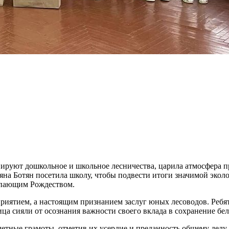
ируют дошкольное и школьное лесничества, царила атмосфера пр
яна Ботян посетила школу, чтобы подвести итоги значимой экол
упающим Рождеством.
риятием, а настоящим признанием заслуг юных лесоводов. Ребята
ца сияли от осознания важности своего вклада в сохранение бел
тные грамоты, отметив их усердие и преданность общему делу.