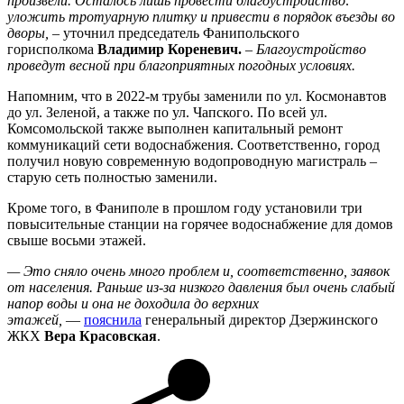
произвели. Осталось лишь провести благоустройство:
уложить тротуарную плитку и привести в порядок въезды во
дворы,
– уточнил председатель Фанипольского
горисполкома
Владимир Кореневич.
– Благоустройство
проведут весной при благоприятных погодных условиях.
Напомним, что в 2022-м трубы заменили по ул. Космонавтов
до ул. Зеленой, а также по ул. Чапского. По всей ул.
Комсомольской также выполнен капитальный ремонт
коммуникаций сети водоснабжения. Соответственно, город
получил новую современную водопроводную магистраль –
старую сеть полностью заменили.
Кроме того, в Фаниполе в прошлом году установили три
повысительные станции на горячее водоснабжение для домов
свыше восьми этажей.
— Это сняло очень много проблем и, соответственно, заявок
от населения. Раньше из-за низкого давления был очень слабый
напор воды и она не доходила до верхних
этажей,
—
пояснила
генеральный директор Дзержинского
ЖКХ
Вера Красовская
.