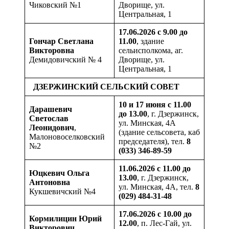
Чиковский №1
Дворище, ул.
Центральная, 1
17.06.2026 с 9.00 до
Гончар Светлана
11.00
, здание
Викторовна
сельисполкома, аг.
Демидовичский № 4
Дворище, ул.
Центральная, 1
ДЗЕРЖИНСКИЙ СЕЛЬСКИЙ СОВЕТ
10 и 17 июня с 11.00
Дарашевич
до 13.00
, г. Дзержинск,
Светослав
ул. Минская, 4А
Леонидович
,
(здание сельсовета, каб
Малоновоселковский
председателя), тел.
8
№2
(033) 346-89-59
11.06.2026 с 11.00 до
Юцкевич Ольга
13.00
, г. Дзержинск,
Антоновна
ул. Минская, 4А, тел.
8
Кукшевичский №4
(029) 484-31-48
17.06.2026 с 10.00 до
Кормилицин
Юрий
12.00
, п. Лес-Гай, ул.
Викторович