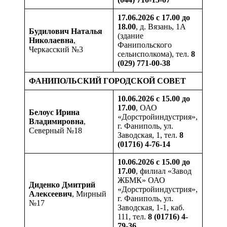
17.06.2026 с 17.00 до
18.00
, д. Вязань, 1А
Будилович
Наталья
(здание
Николаевна
,
Фанипольского
Черкасский №3
сельисполкома), тел.
8
(029) 771-00-38
ФАНИПОЛЬСКИЙ ГОРОДСКОЙ СОВЕТ
10.06.2026 с 15.00 до
17.00
, ОАО
Белоус Ирина
«Дорстройиндустрия»,
Владимировна
,
г. Фаниполь, ул.
Северный №18
Заводская, 1, тел.
8
(01716) 4-76-14
10.06.2026 с 15.00 до
17.00
, филиал «Завод
ЖБМК» ОАО
Диденко Дмитрий
«Дорстройиндустрия»,
Алексеевич
, Мирный
г. Фаниполь, ул.
№17
Заводская, 1-1, каб.
111, тел.
8 (01716) 4-
79-36