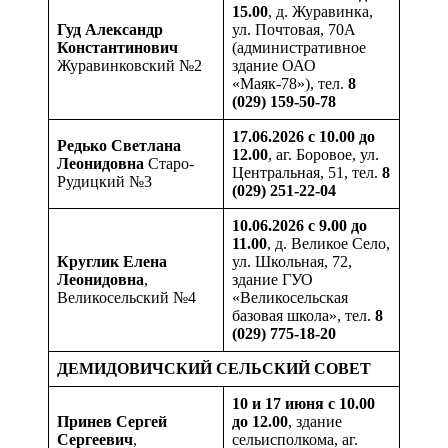
15.00
, д. Журавинка,
Гуд Александр
ул. Почтовая, 70А
Константинович
(административное
Журавинковский №2
здание ОАО
«Маяк-78»), тел.
8
(029) 159-50-78
17.06.2026 с 10.00 до
Редько Светлана
12.00
, аг. Боровое, ул.
Леонидовна
Старо-
Центральная, 51, тел.
8
Рудицкий №3
(029) 251-22-04
10.06.2026 с 9.00 до
11.00
, д. Великое Село,
Круглик Елена
ул. Школьная, 72,
Леонидовна
,
здание ГУО
Великосельский №4
«Великосельская
базовая школа», тел.
8
(029) 775-18-20
ДЕМИДОВИЧСКИЙ СЕЛЬСКИЙ СОВЕТ
10 и 17 июня
с 10.00
Принев Сергей
до 12.00
, здание
Сергеевич
,
сельисполкома, аг.