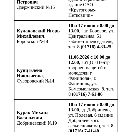
Петрович
здание ОАО
Дзержинский №15
«Крутогорье-
Петковичи»
10 и 17 июня с 8.00 до
Кулаковский
Игорь
13.00
, аг. Боровое, ул.
Михайлович
,
Центральная, 51,
Боровской №14
кабинет председателя,
тел.
8 (01716) 4-33-25
11.06.2026 с 10.00 до
12.00
, ГУДО «Центр
творчества детей и
Кунц Елена
молодежи г.
Николаевна
,
Фаниполя», г.
Суворовский №14
Фаниполь, ул.
Комсомольская, 8, тел.
8 (01716) 7-61-86
10 и 17 июня с 8.00 до
13.00
, д. Добринево,
Курак
Михаил
ул. Полевая, 6 (здание
Васильевич
,
Добриневского
Добриневский №19
сельисполкома), тел.
8
(01716) 7-41-48