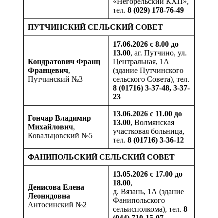
«Негорельский КХП»,
тел.
8 (029) 178-76-49
ПУТЧИНСКИЙ СЕЛЬСКИЙ СОВЕТ
17.06.2026 с 8.00 до
13.00
, аг. Путчино, ул.
Кондратович
Франц
Центральная, 1А
Францевич
,
(здание Путчинского
Путчинский №3
сельского Совета), тел.
8 (01716) 3-37-48, 3-37-
23
13.06.2026 с 11.00 до
Гончар
Владимир
13.00
, Волмянская
Михайлович
,
участковая больница,
Ковальцовский №5
тел.
8 (01716) 3-36-12
ФАНИПОЛЬСКИЙ СЕЛЬСКИЙ СОВЕТ
13.05.2026 с 17.00 до
18.00
,
Денисова Елена
д. Вязань, 1А (здание
Леонидовна
Фанипольского
Антосинский №2
сельисполкома), тел.
8
(044) 710-15-07