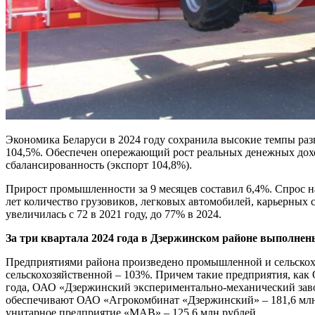
Экономика Беларуси в 2024 году сохранила высокие темпы раз
104,5%. Обеспечен опережающий рост реальных денежных доход
сбалансированность (экспорт 104,8%).
Прирост промышленности за 9 месяцев составил 6,4%. Спрос н
лет количество грузовиков, легковых автомобилей, карьерных 
увеличилась с 72 в 2021 году, до 77% в 2024.
За три квартала 2024 года в Дзержинском районе выполнен
Предприятиями района произведено промышленной и сельскохо
сельскохозяйственной – 103%. Причем такие предприятия, 
года, ОАО «Дзержинский экспериментально-механический заво
обеспечивают ОАО «Агрокомбинат «Дзержинский» – 181,6 млн р
унитарное предприятие «МАВ» – 125,6 млн рублей.