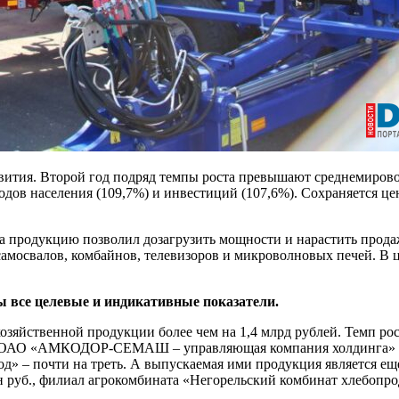
вития. Второй год подряд темпы роста превышают среднемирово
ов населения (109,7%) и инвестиций (107,6%). Сохраняется це
а продукцию позволил дозагрузить мощности и нарастить продаж
самосвалов, комбайнов, телевизоров и микроволновых печей. В 
ы все целевые и индикативные показатели.
зяйственной продукции более чем на 1,4 млрд рублей. Темп ро
как ОАО «АМКОДОР-СЕМАШ – управляющая компания холдинга» 
д» – почти на треть. А выпускаемая ими продукция является 
уб., филиал агрокомбината «Негорельский комбинат хлебопроду