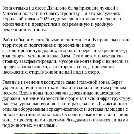
Зона отдыха на озере Дягильно была признана лучшей в
Минской области по благоустройству – и это заслуженно!
Городской пляж в 2025 году завершил этап комплексного
обновления и превратился в современную и удобную
рекреационную зону.
Работы были масштабными и системными. В прошлом сезоне
территорию подготовили: проложили новую
асфальтированную дорогу, огородили берег и закрыли въезд
транспорта, установив шлагбаум. Этим летом подъездную
стоянку заасфальтировали, мусорные контейнеры вынесли за
пределы зоны отдыха, а со стороны города проредили
насаждения, открыв живописный вид на озеро.
Главные изменения коснулись самой пляжной зоны. Берег
укрепили, очистили от камыша и отсыпали чистым речным
песком. Вдоль воды проложили деревянные пешеходные
дорожки, а в едином экостиле оформили всю инфраструктуру:
навесы, урны, лавочки, лежаки и раздевалки. Для активного
отдыха оборудованы воркаут-комплекс и детская площадка с
новой «паутиной»-лазалкой. Особой изюминкой стали гриль-
зоны с просторными крытыми беседками и стилизованными
под животных мангалами.