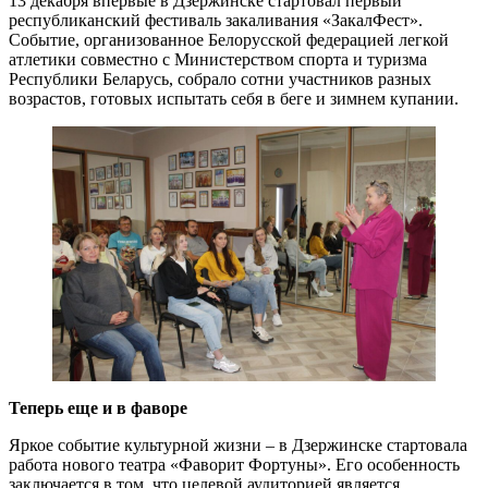
13 декабря впервые в Дзержинске стартовал первый
республиканский фестиваль закаливания «ЗакалФест».
Событие, организованное Белорусской федерацией легкой
атлетики совместно с Министерством спорта и туризма
Республики Беларусь, собрало сотни участников разных
возрастов, готовых испытать себя в беге и зимнем купании.
Теперь еще и в фаворе
Яркое событие культурной жизни – в Дзержинске стартовала
работа нового театра «Фаворит Фортуны». Его особенность
заключается в том, что целевой аудиторией является…