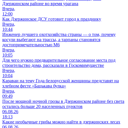
Дзержинском районе во время урагана
Вчера,
12:00
Как Дзержинское ДСУ готовит город к празднику
Вчера,
10:44
Инженер лучшего охотхозяйства страны — о том, почему
косули выбегают на трассы, а тарпаны становятся
достопримечательностью М6
Вчера,
10:05
Для чего нужно предварительное согласование места под
строительство дома, рассказали в Госкомимуществе
Вчера,
10:04
Караваи на тему Года белорусской женщины представят на
хлебном фесте «Бацькава булка»
Вчера,
09:49
После мощной ночной грозы в Дзержинском районе без света
остались больше 20 населенных пунктов
06.08.26
18:13
Какие необычные грибы можно найти в дзержинских лесах
06.08.26