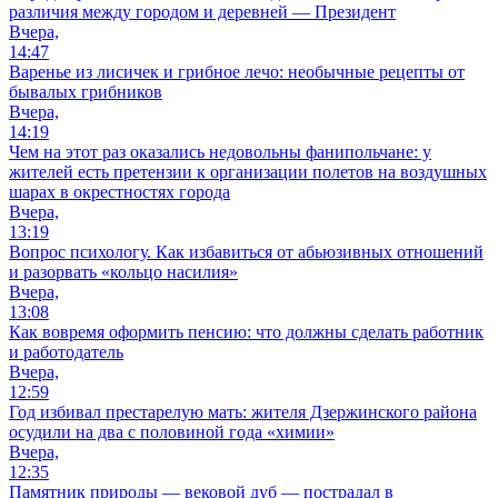
различия между городом и деревней — Президент
Вчера,
14:47
Варенье из лисичек и грибное лечо: необычные рецепты от
бывалых грибников
Вчера,
14:19
Чем на этот раз оказались недовольны фанипольчане: у
жителей есть претензии к организации полетов на воздушных
шарах в окрестностях города
Вчера,
13:19
Вопрос психологу. Как избавиться от абьюзивных отношений
и разорвать «кольцо насилия»
Вчера,
13:08
Как вовремя оформить пенсию: что должны сделать работник
и работодатель
Вчера,
12:59
Год избивал престарелую мать: жителя Дзержинского района
осудили на два с половиной года «химии»
Вчера,
12:35
Памятник природы — вековой дуб — пострадал в