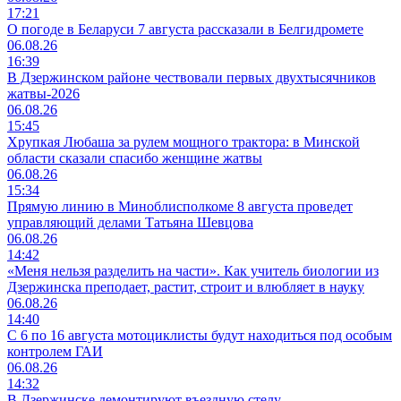
17:21
О погоде в Беларуси 7 августа рассказали в Белгидромете
06.08.26
16:39
В Дзержинском районе чествовали первых двухтысячников
жатвы-2026
06.08.26
15:45
Хрупкая Любаша за рулем мощного трактора: в Минской
области сказали спасибо женщине жатвы
06.08.26
15:34
Прямую линию в Миноблисполкоме 8 августа проведет
управляющий делами Татьяна Шевцова
06.08.26
14:42
«Меня нельзя разделить на части». Как учитель биологии из
Дзержинска преподает, растит, строит и влюбляет в науку
06.08.26
14:40
С 6 по 16 августа мотоциклисты будут находиться под особым
контролем ГАИ
06.08.26
14:32
В Дзержинске демонтируют въездную стелу