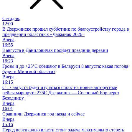
Сегодня,
12:00
В Дзержинске прошел субботник по благоустройству города в
преддверии областных «Дажынак-2026»
Вчера,
16:55
8 августа в Даниловичах пройдет праздник деревни
Вчера,
16:23
Грозы и до +25°С обещают в Беларуси 8 августа: какая погода
будет в Минской области?
Вчера,
16:15
С 17 августа будет изучаться спрос на новые автобусные
рейсы маршрута 235С Дзержинск — Сосновый Бор через
Безодницу
Вчера,
16:01
Сравнили Дзержинск год назад и сейчас
Вчера,
15:16
Перед вертикалью власти стоит задача максимально стереть