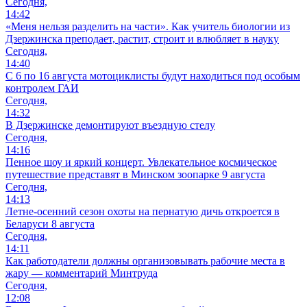
Сегодня,
14:42
«Меня нельзя разделить на части». Как учитель биологии из
Дзержинска преподает, растит, строит и влюбляет в науку
Сегодня,
14:40
С 6 по 16 августа мотоциклисты будут находиться под особым
контролем ГАИ
Сегодня,
14:32
В Дзержинске демонтируют въездную стелу
Сегодня,
14:16
Пенное шоу и яркий концерт. Увлекательное космическое
путешествие представят в Минском зоопарке 9 августа
Сегодня,
14:13
Летне-осенний сезон охоты на пернатую дичь откроется в
Беларуси 8 августа
Сегодня,
14:11
Как работодатели должны организовывать рабочие места в
жару — комментарий Минтруда
Сегодня,
12:08