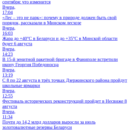
сентября: что изменится
Вчера,
17:04
«Лес – это не парк»: почему в природе должен быть свой
порядок, рассказали в Минском лесхозе
Вчера,
16:03
Жара до +40°С в Беларуси и до +35°С в Минской области
будет 6 августа
Вчера,
14:23
В 15-й зенитной ракетной бригаде в Фаниполе встретили
икону Георгия Победоносца
Вчера,
13:19
С 8 по 22 августа в трёх точках Дзержинского района пройдут
школьные ярмарки
Вчера,
12:55
Фестиваль исторических реконструкций пройдет в Несвиже 8
августа
Вчера,
11:34
Почти до 14,2 млрд долларов выросли за июль
золотовалютные резервы Беларуси