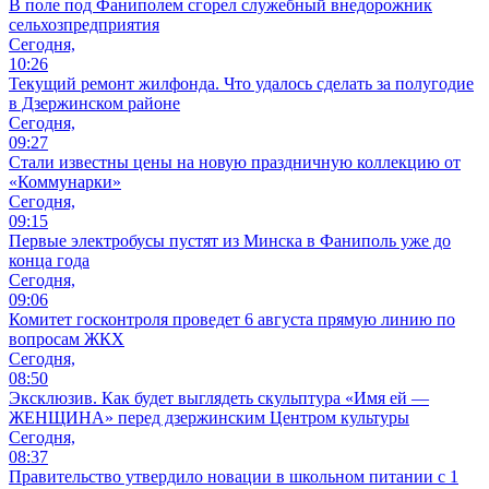
В поле под Фаниполем сгорел служебный внедорожник
сельхозпредприятия
Сегодня,
10:26
Текущий ремонт жилфонда. Что удалось сделать за полугодие
в Дзержинском районе
Сегодня,
09:27
Стали известны цены на новую праздничную коллекцию от
«Коммунарки»
Сегодня,
09:15
Первые электробусы пустят из Минска в Фаниполь уже до
конца года
Сегодня,
09:06
Комитет госконтроля проведет 6 августа прямую линию по
вопросам ЖКХ
Сегодня,
08:50
Эксклюзив. Как будет выглядеть скульптура «Имя ей —
ЖЕНЩИНА» перед дзержинским Центром культуры
Сегодня,
08:37
Правительство утвердило новации в школьном питании с 1