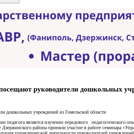
посещают руководители дошкольных учр
 педагога является изучение передового педагогического опы
зе Дзержинского района приняли участие в работе семинара «Уп
ентация управленческой деятельности руководителей учреждений