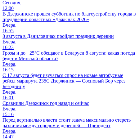
Сегодня,
12:00
В Дзержинске прошел субботник по благоустройству города в
преддверии областных «Дажынак-2026»
Вчера,
16:55
8 августа в Даниловичах пройдет праздник деревни
Вчера,
16:23
Грозы и до +25°С обещают в Беларуси 8 августа: какая погода
будет в Минской области?
Вчера,
16:15
С 17 августа будет изучаться спрос на новые автобусные
рейсы маршрута 235С Дзержинск — Сосновый Бор через
Безодницу
Вчера,
16:01
Сравнили Дзержинск год назад и сейчас
Вчера,
15:16
Перед вертикалью власти стоит задача максимально стереть
различия между городом и деревней — Президент
Вчера,
14:47