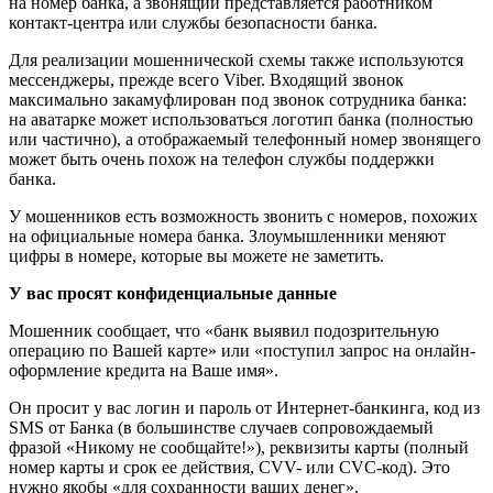
на номер банка, а звонящий представляется работником
контакт-центра или службы безопасности банка.
Для реализации мошеннической схемы также используются
мессенджеры, прежде всего Viber. Входящий звонок
максимально закамуфлирован под звонок сотрудника банка:
на аватарке может использоваться логотип банка (полностью
или частично), а отображаемый телефонный номер звонящего
может быть очень похож на телефон службы поддержки
банка.
У мошенников есть возможность звонить с номеров, похожих
на официальные номера банка. Злоумышленники меняют
цифры в номере, которые вы можете не заметить.
У вас просят конфиденциальные данные
Мошенник сообщает, что «банк выявил подозрительную
операцию по Вашей карте» или «поступил запрос на онлайн-
оформление кредита на Ваше имя».
Он просит у вас логин и пароль от Интернет-банкинга, код из
SMS от Банка (в большинстве случаев сопровождаемый
фразой «Никому не сообщайте!»), реквизиты карты (полный
номер карты и срок ее действия, CVV- или CVС-код). Это
нужно якобы «для сохранности ваших денег».