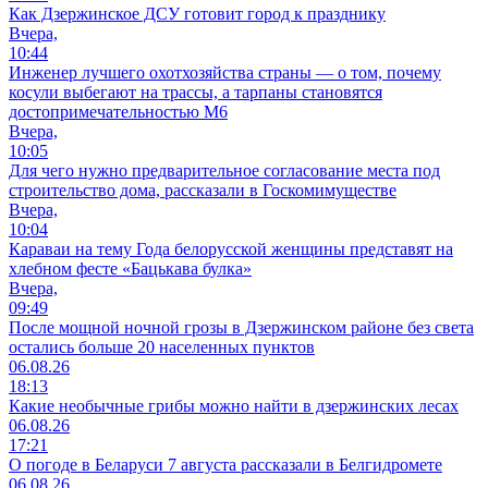
Как Дзержинское ДСУ готовит город к празднику
Вчера,
10:44
Инженер лучшего охотхозяйства страны — о том, почему
косули выбегают на трассы, а тарпаны становятся
достопримечательностью М6
Вчера,
10:05
Для чего нужно предварительное согласование места под
строительство дома, рассказали в Госкомимуществе
Вчера,
10:04
Караваи на тему Года белорусской женщины представят на
хлебном фесте «Бацькава булка»
Вчера,
09:49
После мощной ночной грозы в Дзержинском районе без света
остались больше 20 населенных пунктов
06.08.26
18:13
Какие необычные грибы можно найти в дзержинских лесах
06.08.26
17:21
О погоде в Беларуси 7 августа рассказали в Белгидромете
06.08.26