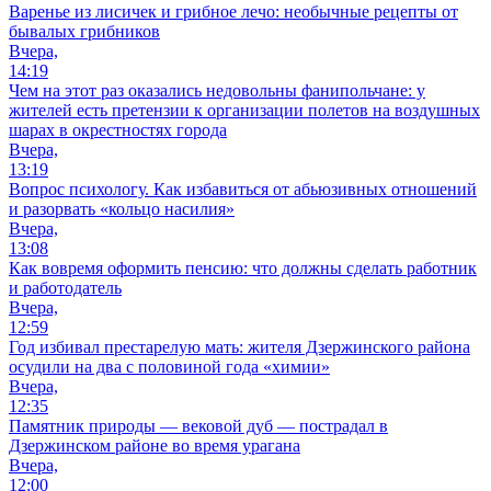
Варенье из лисичек и грибное лечо: необычные рецепты от
бывалых грибников
Вчера,
14:19
Чем на этот раз оказались недовольны фанипольчане: у
жителей есть претензии к организации полетов на воздушных
шарах в окрестностях города
Вчера,
13:19
Вопрос психологу. Как избавиться от абьюзивных отношений
и разорвать «кольцо насилия»
Вчера,
13:08
Как вовремя оформить пенсию: что должны сделать работник
и работодатель
Вчера,
12:59
Год избивал престарелую мать: жителя Дзержинского района
осудили на два с половиной года «химии»
Вчера,
12:35
Памятник природы — вековой дуб — пострадал в
Дзержинском районе во время урагана
Вчера,
12:00