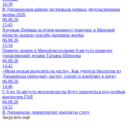
16:39
В Дзержинском районе чествовали первых двухтысячников
жатвы-2026
06.08.26
15:45
Хрупкая Любаша за рулем мощного трактора: в Минской
области сказали спасибо женщине жатвы
06.08.26
15:34
Прямую линию в Миноблисполкоме 8 августа проведет
управляющий делами Татьяна Шевцова
06.08.26
14:42
«Меня нельзя разделить на части». Как учитель биологии из
Дзержинска преподает, растит, строит и влюбляет в науку
06.08.26
14:40
С 6 по 16 августа мотоциклисты будут находиться под особым
контролем ГАИ
06.08.26
14:32
В Дзержинске демонтируют въездную стелу
Загрузить ещё