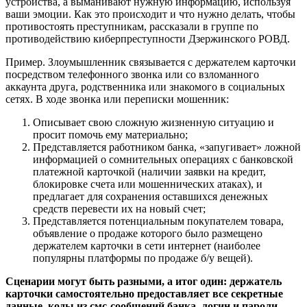
устройства, а выманивают нужную информацию, используя
ваши эмоции. Как это происходит и что нужно делать, чтобы
противостоять преступникам, рассказали в группе по
противодействию киберпреступности Дзержинского РОВД.
Пример. Злоумышленник связывается с держателем карточки
посредством телефонного звонка или со взломанного
аккаунта друга, родственника или знакомого в социальных
сетях. В ходе звонка или переписки мошенник:
Описывает свою сложную жизненную ситуацию и
просит помочь ему материально;
Представляется работником банка, «запугивает» ложной
информацией о сомнительных операциях с банковской
платежной карточкой (наличии заявки на кредит,
блокировке счета или мошеннических атаках), и
предлагает для сохранения оставшихся денежных
средств перевести их на новый счет;
Представляется потенциальным покупателем товара,
объявление о продаже которого было размещено
держателем карточки в сети интернет (наиболее
популярны платформы по продаже б/у вещей).
Сценарии могут быть разными, а итог один: держатель
карточки самостоятельно предоставляет все секретные
данные, коды из смс-сообщений банка, логин и пароли.