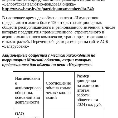
«Белорусская валютно-фондовая биржа»
http://www.bcse.by/ru/participants/memberslist/340
.
В настоящее время для обмена на чеки «Имущество»
предлагаются акции более 150 открытых акционерных
обществ республиканского и регионального значения, в числе
которых предприятия промышленного, строительного и
агропромышленного комплексов, транспорта, торговли и
иных отраслей. Перечень обществ размещен на сайте АСБ
«Беларусбанк»
Акционерные общества с местом нахождения на
территории Минской области, акции которых
предлагаются для обмена на чеки «Имущество»
Размер
Наименовани
дивиденда
е
Соотношение
на акцию по
акционерного
обмена кол-во
итогам
общества,
чеков / кол-во
работы
основной вид
акций
общества за
деятельности
2024 год, руб.
ОАО