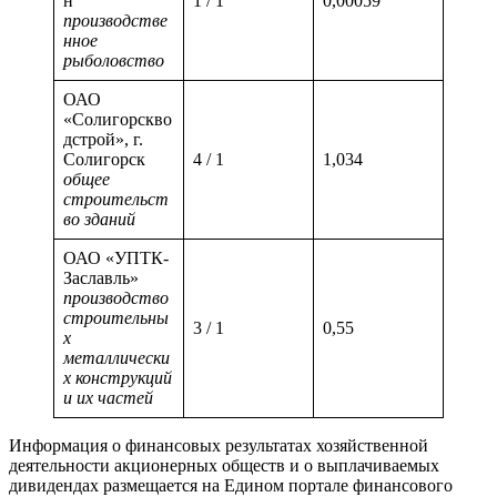
н
1 / 1
0,00059
производстве
нное
рыболовство
ОАО
«Солигорскво
дстрой», г.
Солигорск
4 / 1
1,034
общее
строительст
во зданий
ОАО «УПТК-
Заславль»
производство
строительны
3 / 1
0,55
х
металлически
х конструкций
и их частей
Информация о финансовых результатах хозяйственной
деятельности акционерных обществ и о выплачиваемых
дивидендах размещается на Едином портале финансового