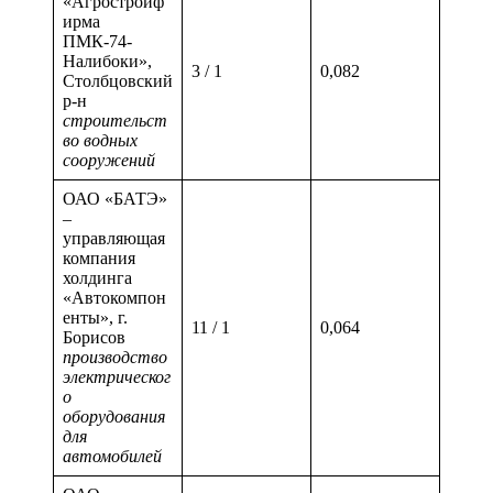
«Агростройф
ирма
ПМК-74-
Налибоки»,
3 / 1
0,082
Столбцовский
р-н
строительст
во водных
сооружений
ОАО «БАТЭ»
–
управляющая
компания
холдинга
«Автокомпон
енты», г.
11 / 1
0,064
Борисов
производство
электрическог
о
оборудования
для
автомобилей