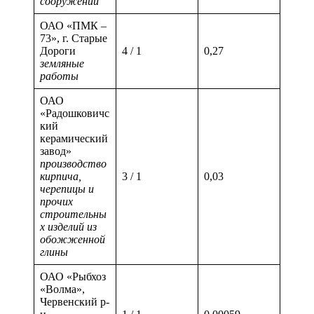
сооружений
ОАО «ПМК –
73», г. Старые
Дороги
4 / 1
0,27
земляные
работы
ОАО
«Радошковичс
кий
керамический
завод»
производство
кирпича,
3 / 1
0,03
черепицы и
прочих
строительны
х изделий из
обожженной
глины
ОАО «Рыбхоз
«Волма»,
Червенский р-