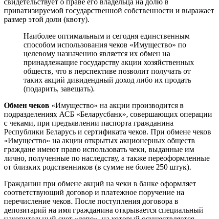
свидетельствует о праве его владельца на долю в
приватизируемой государственной собственности и выражает
размер этой доли (квоту).
Наиболее оптимальным и сегодня единственным
способом использования чеков «Имущество» по
целевому назначению является их обмен на
принадлежащие государству акции хозяйственных
обществ, что в перспективе позволит получать от
таких акций дивидендный доход либо их продать
(подарить, завещать).
Обмен чеков
«Имущество» на акции производится в
подразделениях АСБ «Беларусбанк», совершающих операции
с чеками, при предъявлении паспорта гражданина
Республики Беларусь и сертификата чеков. При обмене чеков
«Имущество» на акции открытых акционерных обществ
граждане имеют право использовать чеки, выданные им
лично, полученные по наследству, а также переоформленные
от близких родственников (в сумме не более 250 штук).
Гражданин при обмене акций на чеки в банке оформляет
соответствующий договор и платежное поручение на
перечисление чеков. После поступления договора в
депозитарий на имя гражданина открывается специальный
накопительный счет «депо», на который осуществляется