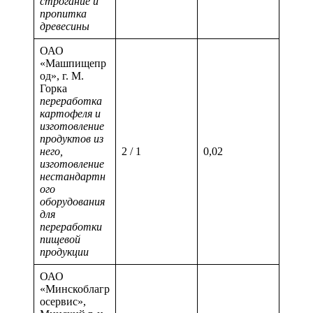
строгание и
пропитка
древесины
ОАО
«Машпищепр
од», г. М.
Горка
переработка
картофеля и
изготовление
продуктов из
него,
2 / 1
0,02
изготовление
нестандартн
ого
оборудования
для
переработки
пищевой
продукции
ОАО
«Минскоблагр
осервис»,