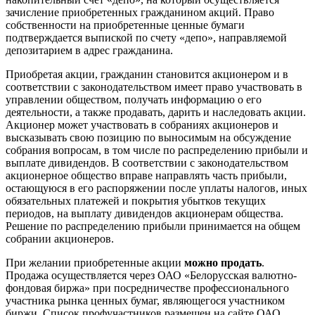
зачисление приобретенных гражданином акций. Право
собственности на приобретенные ценные бумаги
подтверждается выпиской по счету «депо», направляемой
депозитарием в адрес гражданина.
Приобретая акции, гражданин становится акционером и в
соответствии с законодательством имеет право участвовать в
управлении обществом, получать информацию о его
деятельности, а также продавать, дарить и наследовать акции.
Акционер может участвовать в собраниях акционеров и
высказывать свою позицию по выносимым на обсуждение
собрания вопросам, в том числе по распределению прибыли и
выплате дивидендов. В соответствии с законодательством
акционерное общество вправе направлять часть прибыли,
остающуюся в его распоряжении после уплаты налогов, иных
обязательных платежей и покрытия убытков текущих
периодов, на выплату дивидендов акционерам общества.
Решение по распределению прибыли принимается на общем
собрании акционеров.
При желании приобретенные акции
можно продать
.
Продажа осуществляется через ОАО «Белорусская валютно-
фондовая биржа» при посредничестве профессионального
участника рынка ценных бумаг, являющегося участником
биржи. Список профучастников размещен на сайте ОАО