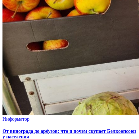
Информатор
От винограда до арбузов: что и почем скупает Белкоопсоюз
у населения