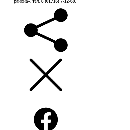
района», тел.
8 (01716) 7-12-68
.