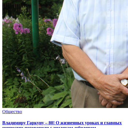
Общество
Владимиру Гаркуну – 80! О жизненных уроках и главных
ценностях поговорили с земляком-юбиляром