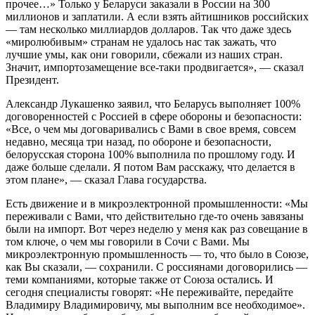
прочее…» Только у Беларуси заказали в России на 300
миллионов и заплатили. А если взять айтишников российских
— там несколько миллиардов долларов. Так что даже здесь
«миролюбивым» странам не удалось нас так зажать, что
лучшие умы, как они говорили, сбежали из наших стран.
Значит, импортозамещение все-таки продвигается», — сказал
Президент.
Александр Лукашенко заявил, что Беларусь выполняет 100%
договоренностей с Россией в сфере обороны и безопасности:
«Все, о чем мы договаривались с Вами в свое время, совсем
недавно, месяца три назад, по обороне и безопасности,
белорусская сторона 100% выполнила по прошлому году. И
даже больше сделали. Я потом Вам расскажу, что делается в
этом плане», — сказал Глава государства.
Есть движение и в микроэлектронной промышленности: «Мы
переживали с Вами, что действительно где-то очень завязаны
были на импорт. Вот через неделю у меня как раз совещание в
том ключе, о чем мы говорили в Сочи с Вами. Мы
микроэлектронную промышленность — то, что было в Союзе,
как Вы сказали, — сохранили. С россиянами договорились —
теми компаниями, которые также от Союза остались. И
сегодня специалисты говорят: «Не переживайте, передайте
Владимиру Владимировичу, мы выполним все необходимое».