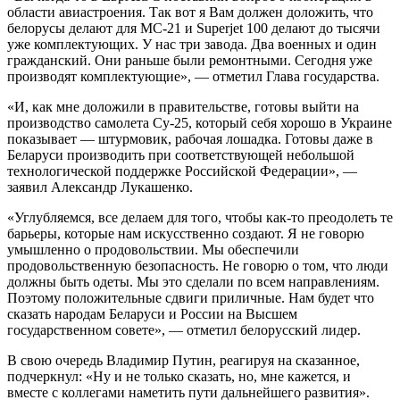
области авиастроения. Так вот я Вам должен доложить, что
белорусы делают для МС-21 и Superjet 100 делают до тысячи
уже комплектующих. У нас три завода. Два военных и один
гражданский. Они раньше были ремонтными. Сегодня уже
производят комплектующие», — отметил Глава государства.
«И, как мне доложили в правительстве, готовы выйти на
производство самолета Су-25, который себя хорошо в Украине
показывает — штурмовик, рабочая лошадка. Готовы даже в
Беларуси производить при соответствующей небольшой
технологической поддержке Российской Федерации», —
заявил Александр Лукашенко.
«Углубляемся, все делаем для того, чтобы как-то преодолеть те
барьеры, которые нам искусственно создают. Я не говорю
умышленно о продовольствии. Мы обеспечили
продовольственную безопасность. Не говорю о том, что люди
должны быть одеты. Мы это сделали по всем направлениям.
Поэтому положительные сдвиги приличные. Нам будет что
сказать народам Беларуси и России на Высшем
государственном совете», — отметил белорусский лидер.
В свою очередь Владимир Путин, реагируя на сказанное,
подчеркнул: «Ну и не только сказать, но, мне кажется, и
вместе с коллегами наметить пути дальнейшего развития».