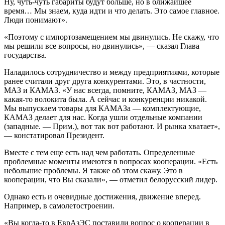
Ну, чуть-чуть габариты будут больше, но в ближайшее
время… Мы знаем, куда идти и что делать. Это самое главное.
Люди понимают».
«Поэтому с импортозамещением мы двинулись. Не скажу, что
мы решили все вопросы, но двинулись», — сказал Глава
государства.
Наладилось сотрудничество и между предприятиями, которые
ранее считали друг друга конкурентами. Это, в частности,
МАЗ и КАМАЗ. «У нас всегда, помните, КАМАЗ, МАЗ —
какая-то волокита была. А сейчас и конкуренции никакой.
Мы выпускаем товары для КАМАЗа — комплектующие,
КАМАЗ делает для нас. Когда ушли отдельные компании
(западные. — Прим.), вот так вот работают. И рынка хватает»,
— констатировал Президент.
Вместе с тем еще есть над чем работать. Определенные
проблемные моменты имеются в вопросах кооперации. «Есть
небольшие проблемы. Я также об этом скажу. Это в
кооперации, что Вы сказали», — отметил белорусский лидер.
Однако есть и очевидные достижения, движение вперед.
Например, в самолетостроении.
«Вы когда-то в ЕврАзЭС поставили вопрос о кооперации в