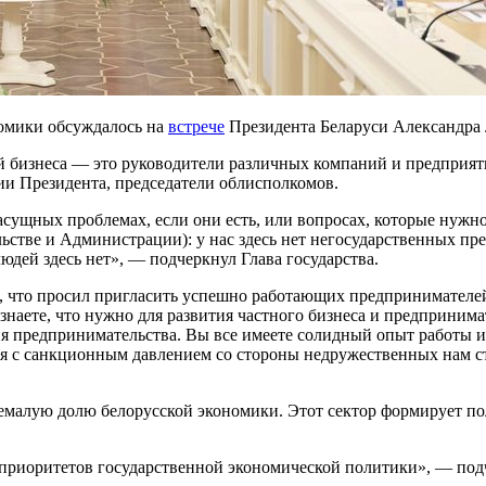
номики обсуждалось на
встрече
Президента Беларуси Александра 
й бизнеса — это руководители различных компаний и предприят
ии Президента, председатели облисполкомов.
 насущных проблемах, если они есть, или вопросах, которые ну
стве и Администрации): у нас здесь нет негосударственных пред
дей здесь нет», — подчеркнул Глава государства.
л, что просил пригласить успешно работающих предпринимателей
 знаете, что нужно для развития частного бизнеса и предприним
я предпринимательства. Вы все имеете солидный опыт работы и
я с санкционным давлением со стороны недружественных нам ст
немалую долю белорусской экономики. Этот сектор формирует 
приоритетов государственной экономической политики», — под