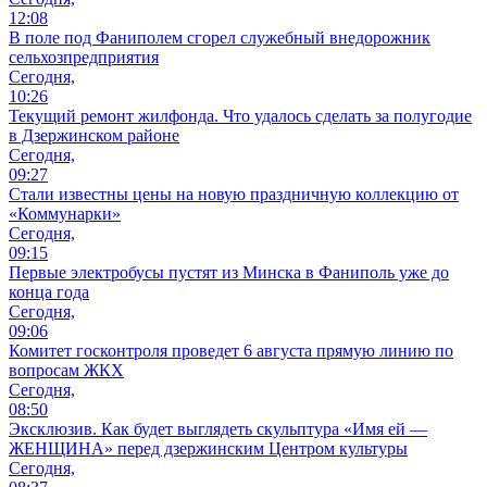
12:08
В поле под Фаниполем сгорел служебный внедорожник
сельхозпредприятия
Сегодня,
10:26
Текущий ремонт жилфонда. Что удалось сделать за полугодие
в Дзержинском районе
Сегодня,
09:27
Стали известны цены на новую праздничную коллекцию от
«Коммунарки»
Сегодня,
09:15
Первые электробусы пустят из Минска в Фаниполь уже до
конца года
Сегодня,
09:06
Комитет госконтроля проведет 6 августа прямую линию по
вопросам ЖКХ
Сегодня,
08:50
Эксклюзив. Как будет выглядеть скульптура «Имя ей —
ЖЕНЩИНА» перед дзержинским Центром культуры
Сегодня,