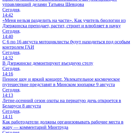
управляющий делами Татьяна Шевцова
Сегодня,
14:42
«Меня нельзя разделить на части». Как учитель биологии из
Дзержинска преподает, растит, строит и влюбляет в науку
Сегодня,
14:40
С 6 по 16 августа мотоциклисты будут находиться под особым
контролем ГАИ
Сегодня,
14:32
В Дзержинске демонтируют въездную стелу
Сегодня,
14:16
Пенное шоу и яркий концерт. Увлекательное космическое
путешествие представят в Минском зоопарке 9 августа
Сегодня,
14:13
Летне-осенний сезон охоты на пернатую дичь откроется в
Беларуси 8 августа
Сегодня,
14:11
Как работодатели должны организовывать рабочие места в
жару — комментарий Минтруда
Сегодня,