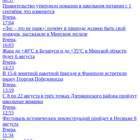
08:37
Правительство утвердило новации в школьном питании с 1
сентября: что изменится
Вчера,
17:04
«Лес – это не парк»: почему в природе должен быть свой
порядок, рассказали в Минском лесхозе
Вчера,
16:03
Жара до +40°С в Беларуси и до +35°С в Минской области
будет 6 августа
Вчера,
14:23
В 15-й зенитной ракетной бригаде в Фаниполе встретили
икону Георгия Победоносца
Вчера,
13:19
С 8 по 22 августа в трёх точках Дзержинского района пройдут
школьные ярмарки
Вчера,
12:55
Фестиваль исторических реконструкций пройдет в Несвиже 8
августа
Вчера,
11:34