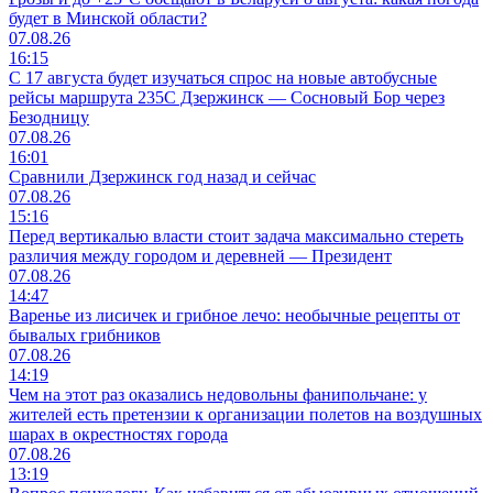
будет в Минской области?
07.08.26
16:15
С 17 августа будет изучаться спрос на новые автобусные
рейсы маршрута 235С Дзержинск — Сосновый Бор через
Безодницу
07.08.26
16:01
Сравнили Дзержинск год назад и сейчас
07.08.26
15:16
Перед вертикалью власти стоит задача максимально стереть
различия между городом и деревней — Президент
07.08.26
14:47
Варенье из лисичек и грибное лечо: необычные рецепты от
бывалых грибников
07.08.26
14:19
Чем на этот раз оказались недовольны фанипольчане: у
жителей есть претензии к организации полетов на воздушных
шарах в окрестностях города
07.08.26
13:19