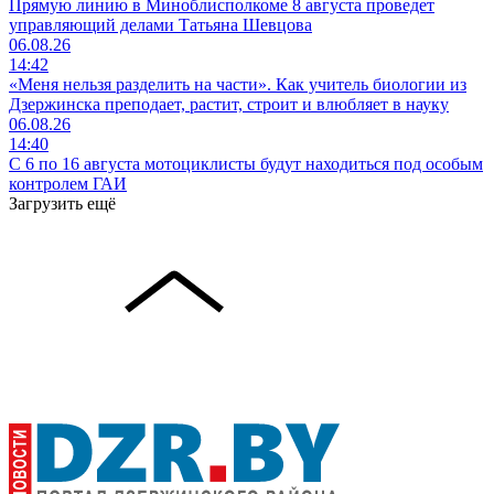
Прямую линию в Миноблисполкоме 8 августа проведет
управляющий делами Татьяна Шевцова
06.08.26
14:42
«Меня нельзя разделить на части». Как учитель биологии из
Дзержинска преподает, растит, строит и влюбляет в науку
06.08.26
14:40
С 6 по 16 августа мотоциклисты будут находиться под особым
контролем ГАИ
Загрузить ещё