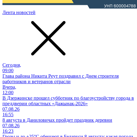
Лента новостей
Сегодня,
09:00
Глава района Никита Реут поздравил с Днем строителя
работников и ветеранов отрасли
Вчера,
12:00
В Дзержинске прошел субботник по благоустройству города в
преддверии областных «Дажынак-2026»
07.08.26
16:55
8 августа в Даниловичах пройдет праздник деревни
07.08.26
16:23
Грозы и до +25°С обещают в Беларуси 8 августа: какая погода