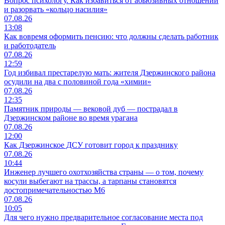
Вопрос психологу. Как избавиться от абьюзивных отношений
и разорвать «кольцо насилия»
07.08.26
13:08
Как вовремя оформить пенсию: что должны сделать работник
и работодатель
07.08.26
12:59
Год избивал престарелую мать: жителя Дзержинского района
осудили на два с половиной года «химии»
07.08.26
12:35
Памятник природы — вековой дуб — пострадал в
Дзержинском районе во время урагана
07.08.26
12:00
Как Дзержинское ДСУ готовит город к празднику
07.08.26
10:44
Инженер лучшего охотхозяйства страны — о том, почему
косули выбегают на трассы, а тарпаны становятся
достопримечательностью М6
07.08.26
10:05
Для чего нужно предварительное согласование места под