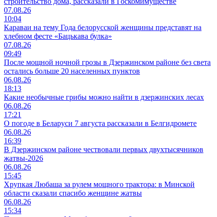
строительство дома, рассказали в Госкомимуществе
07.08.26
10:04
Караваи на тему Года белорусской женщины представят на
хлебном фесте «Бацькава булка»
07.08.26
09:49
После мощной ночной грозы в Дзержинском районе без света
остались больше 20 населенных пунктов
06.08.26
18:13
Какие необычные грибы можно найти в дзержинских лесах
06.08.26
17:21
О погоде в Беларуси 7 августа рассказали в Белгидромете
06.08.26
16:39
В Дзержинском районе чествовали первых двухтысячников
жатвы-2026
06.08.26
15:45
Хрупкая Любаша за рулем мощного трактора: в Минской
области сказали спасибо женщине жатвы
06.08.26
15:34