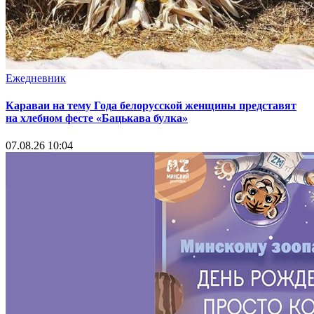
Ежедневник
Караваи на тему Года белорусской женщины представят
на хлебном фесте «Бацькава булка»
07.08.26 10:04