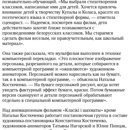
познавательно-обучающий. «Мы выбрали стихотворения
классиков, написанные ими для детей. Хочется привлечь
внимание детей к творчеству Купалы и Коласа, красоте их
поэтического языка и стихотворной формы, — отметила
сценарист. — Надеемся, посмотрев наш фильм, дети
действительно захотят ближе познакомиться с
произведениями белорусских классиков. Мы стараемся
сделать фильм веселым, не нравоучительным, как школьный
материал».
Она также рассказала, что мультфильм выполнен в технике
компьютерной перекладки. «Это плоскостное изображение
персонажа, разрезанного на детали, которые собираются в
компьютерной программе и «оживляются» художником-
аниматором. Персонажей можно нарисовать как на бумаге,
так и в компьютерной программе, — объяснила Наталья
Костюченко. — На бумаге персонажей рисуют, когда хотят
увидеть фактурный эффект бумаги, краски. Потом бумажные
версии сканируют и детали персонажей обрабатывают
отдельно в специальной компьютерной программе».
Над анимационным фильмом «Класікі і шахматы» кроме
Натальи Костюченко работает постановочная группа в составе
художника-постановщика Константина Костюченко,
художников-аниматоров Татьяны Нагорской и Юлии Пинцак,