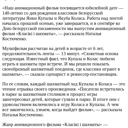
«Наш анимационный фильм посвящается юбилейной дате —
140-летию со дня рождения классиков белорусской
литературы Янки Купалы и Якуба Коласа. Работа над лентой
началась прошлой осенью, уже завершается, и в сентябре ко
Дню белорусской письменности мы выпустим анимационный
фильм «Класікі і шахматы», — рассказала Наталья
Костюченко.
Мультфильм рассчитан на детей в возрасте от 6 лет,
продолжительность ленты — 13 минут. «Сюжетная основа
следующая. Известный факт, что Купала и Колас любили
играть в шахматы при встрече. И мы решили показать
своеобразный шахматный поединок, где классики играют в
шахматы», — сказала сценарист и режиссер-постановщик.
По ее словам, каждый шахматный ход Купалы и Коласа — это
чтение отрывка своего произведения. «Писатели встретились
в парке за шахматным столиком и процесс игры
заинтересовал детей, которые гуляли в парке. В итоге они с
удовольствием включились в игру Коласа и Купалы. А чем
все закончилось, узнаем, когда выйдет фильм», — рассказала
Наталья Костюченко.
Жанр анимационного фильма «Класікі і шахматы» —