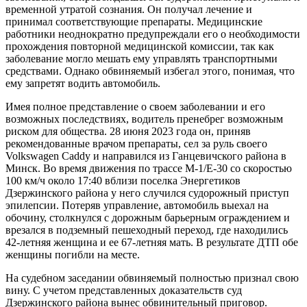
временной утратой сознания. Он получал лечение и
принимал соответствующие препараты. Медицинские
работники неоднократно предупреждали его о необходимости
прохождения повторной медицинской комиссии, так как
заболевание могло мешать ему управлять транспортными
средствами. Однако обвиняемый избегал этого, понимая, что
ему запретят водить автомобиль.
Имея полное представление о своем заболевании и его
возможных последствиях, водитель пренебрег возможным
риском для общества. 28 июня 2023 года он, приняв
рекомендованные врачом препараты, сел за руль своего
Volkswagen Caddy и направился из Ганцевичского района в
Минск. Во время движения по трассе М-1/Е-30 со скоростью
100 км/ч около 17:40 вблизи поселка Энергетиков
Дзержинского района у него случился судорожный приступ
эпилепсии. Потеряв управление, автомобиль выехал на
обочину, столкнулся с дорожным барьерным ограждением и
врезался в подземный пешеходный переход, где находились
42-летняя женщина и ее 67-летняя мать. В результате ДТП обе
женщины погибли на месте.
На судебном заседании обвиняемый полностью признал свою
вину. С учетом представленных доказательств суд
Дзержинского района вынес обвинительный приговор.