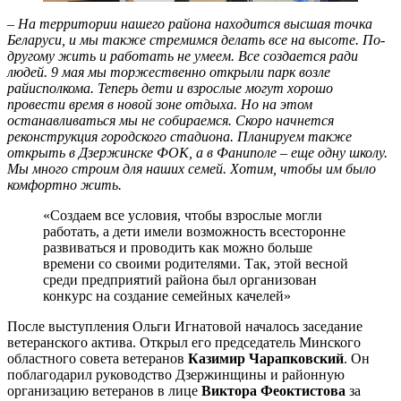
– На территории нашего района находится высшая точка
Беларуси, и мы также стремимся делать все на высоте. По-
другому жить и работать не умеем. Все создается ради
людей. 9 мая мы торжественно открыли парк возле
райисполкома. Теперь дети и взрослые могут хорошо
провести время в новой зоне отдыха. Но на этом
останавливаться мы не собираемся. Скоро начнется
реконструкция городского стадиона. Планируем также
открыть в Дзержинске ФОК, а в Фаниполе – еще одну школу.
Мы много строим для наших семей. Хотим, чтобы им было
комфортно жить.
«Создаем все условия, чтобы взрослые могли
работать, а дети имели возможность всесторонне
развиваться и проводить как можно больше
времени со своими родителями. Так, этой весной
среди предприятий района был организован
конкурс на создание семейных качелей»
После выступления Ольги Игнатовой началось заседание
ветеранского актива. Открыл его председатель Минского
областного совета ветеранов
Казимир Чарапковский
. Он
поблагодарил руководство Дзержинщины и районную
организацию ветеранов в лице
Виктора Феоктистова
за