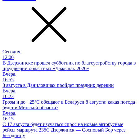
Сегодня,
12:00
В Дзержинске прошел субботник по благоустройству города в
преддверии областных «Дажынак-2026»
Вчера,
16:55
8 августа в Даниловичах пройдет праздник деревни
Вчера,
16:23
Грозы и до +25°С обещают в Беларуси 8 августа: какая погода
будет в Минской области?
Вчера,
16:15
С 17 августа будет изучаться спрос на новые автобусные
рейсы маршрута 235С Дзержинск — Сосновый Бор через
Безодницу