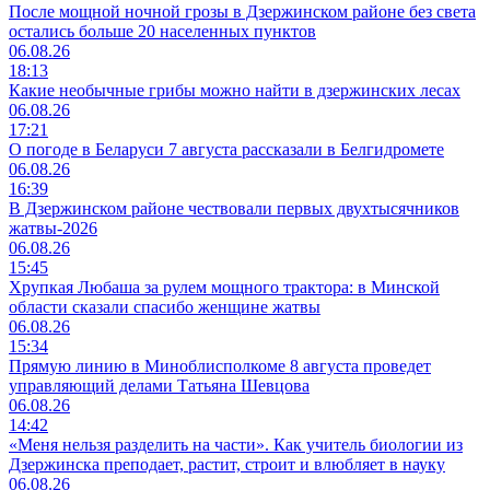
После мощной ночной грозы в Дзержинском районе без света
остались больше 20 населенных пунктов
06.08.26
18:13
Какие необычные грибы можно найти в дзержинских лесах
06.08.26
17:21
О погоде в Беларуси 7 августа рассказали в Белгидромете
06.08.26
16:39
В Дзержинском районе чествовали первых двухтысячников
жатвы-2026
06.08.26
15:45
Хрупкая Любаша за рулем мощного трактора: в Минской
области сказали спасибо женщине жатвы
06.08.26
15:34
Прямую линию в Миноблисполкоме 8 августа проведет
управляющий делами Татьяна Шевцова
06.08.26
14:42
«Меня нельзя разделить на части». Как учитель биологии из
Дзержинска преподает, растит, строит и влюбляет в науку
06.08.26