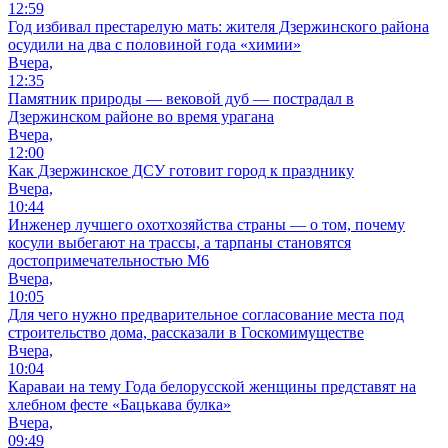
12:59
Год избивал престарелую мать: жителя Дзержинского района
осудили на два с половиной года «химии»
Вчера,
12:35
Памятник природы — вековой дуб — пострадал в
Дзержинском районе во время урагана
Вчера,
12:00
Как Дзержинское ДСУ готовит город к празднику
Вчера,
10:44
Инженер лучшего охотхозяйства страны — о том, почему
косули выбегают на трассы, а тарпаны становятся
достопримечательностью М6
Вчера,
10:05
Для чего нужно предварительное согласование места под
строительство дома, рассказали в Госкомимуществе
Вчера,
10:04
Караваи на тему Года белорусской женщины представят на
хлебном фесте «Бацькава булка»
Вчера,
09:49