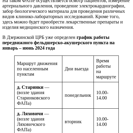
На таком ФАПе осуществляется осмотр пациентов, измерение
артериального давления, проведение электрокардиографии,
забор биологического материала для проведения различных
видов клинико-лабораторных исследований. Кроме того,
здесь можно будет приобрести лекарственные препараты и
изделия медицинского назначения.
В Дзержинской ЦРБ уже определен
график работы
передвижного фельдшерско-акушерского пункта на
январь – июнь 2024 года
Время
Маршрут движения
работы
по населенным
Дни выезда
на
пунктам
маршруте
д. Старинки
—
(возле здания
10.00-
понедельник
Старинковского
14.00
ФАПа)
д. Ляховичи
—
(возле здания
10.00-
вторник
Ляховичского
14.00
ФАПа)