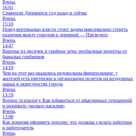
Вчера,
16:01
Сравнили Дзержинск год назад и сейчас
Вчера,
15:16
Перед вертикалью власти стоит задача максимально стереть
различия между городом и деревней — Президент
Вчера,
14:47
Варенье из лисичек и грибное лечо: необычные рецепты от
бывалых грибников
Вчера,
14:19
Чем на этот раз оказались недовольны фанипольчане: у
жителей есть претензии к организации полетов на воздушных
шарах в окрестностях города
Вчера,
13:19
Вопрос психологу. Как избавиться от абьюзивных отношений
и разорвать «кольцо насилия»
Вчера,
13:08
Как вовремя оформить пенсию: что должны сделать работник
и работодатель
Вчера,