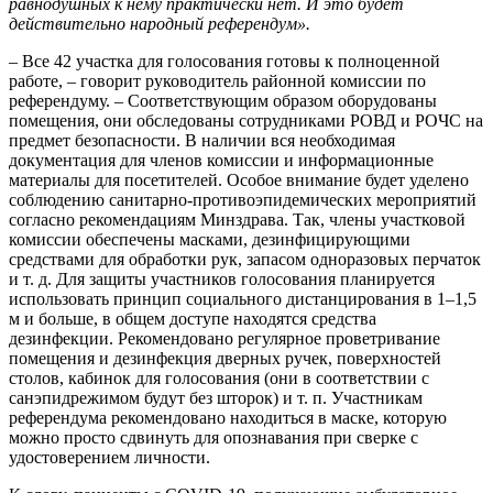
равнодушных к нему практически нет. И это будет
действительно народный референдум».
– Все 42 участка для голосования готовы к полноценной
работе, – говорит руководитель районной комиссии по
референдуму. – Соответствующим образом оборудованы
помещения, они обследованы сотрудниками РОВД и РОЧС на
предмет безопасности. В наличии вся необходимая
документация для членов комиссии и информационные
материалы для посетителей. Особое внимание будет уделено
соблюдению санитарно-противоэпидемических мероприятий
согласно рекомендациям Минздрава. Так, члены участковой
комиссии обеспечены масками, дезинфицирующими
средствами для обработки рук, запасом одноразовых перчаток
и т. д. Для защиты участников голосования планируется
использовать принцип социального дистанцирования в 1–1,5
м и больше, в общем доступе находятся средства
дезинфекции. Рекомендовано регулярное проветривание
помещения и дезинфекция дверных ручек, поверхностей
столов, кабинок для голосования (они в соответствии с
санэпидрежимом будут без шторок) и т. п. Участникам
референдума рекомендовано находиться в маске, которую
можно просто сдвинуть для опознавания при сверке с
удостоверением личности.