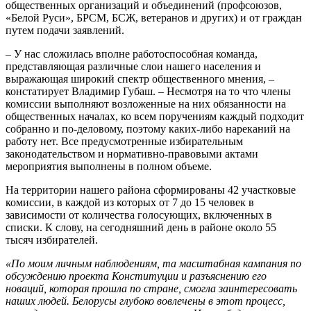
общественных организаций и объединений (профсоюзов,
«Белой Руси», БРСМ, БСЖ, ветеранов и других) и от граждан
путем подачи заявлений.
– У нас сложилась вполне работоспособная команда,
представляющая различные слои нашего населения и
выражающая широкий спектр общественного мнения, –
констатирует Владимир Губаш. – Несмотря на то что члены
комиссии выполняют возложенные на них обязанности на
общественных началах, ко всем поручениям каждый подходит
собранно и по-деловому, поэтому каких-либо нареканий на
работу нет. Все предусмотренные избирательным
законодательством и нормативно-правовыми актами
мероприятия выполнены в полном объеме.
На территории нашего района сформированы 42 участковые
комиссии, в каждой из которых от 7 до 15 человек в
зависимости от количества голосующих, включенных в
списки. К слову, на сегодняшний день в районе около 55
тысяч избирателей.
«По моим личным наблюдениям, та масштабная кампания по
обсуждению проекта Конституции и разъяснению его
новаций, которая прошла по стране, смогла заинтересовать
наших людей. Белорусы глубоко вовлечены в этот процесс,